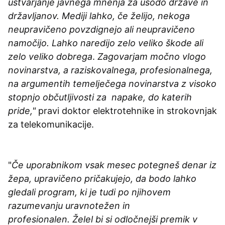
ustvarjanje javnega mnenja za usodo države in
državljanov. Mediji lahko, če želijo, nekoga
neupravičeno povzdignejo ali neupravičeno
namočijo. Lahko naredijo zelo veliko škode ali
zelo veliko dobrega
.
Zagovarjam močno vlogo
novinarstva, a raziskovalnega, profesionalnega,
na argumentih temelječega novinarstva z visoko
stopnjo občutljivosti za napake, do katerih
pride,"
pravi doktor elektrotehnike in strokovnjak
za telekomunikacije.
"
Če uporabnikom vsak mesec potegneš denar iz
žepa, upravičeno pričakujejo, da bodo lahko
gledali program, ki je tudi po njihovem
razumevanju uravnotežen in
profesionalen. Želel bi si odločnejši premik v