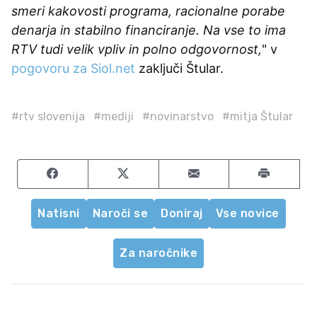
smeri kakovosti programa, racionalne porabe
denarja in stabilno financiranje. Na vse to ima
RTV tudi velik vpliv in polno odgovornost,
" v
pogovoru za Siol.net
zaključi Štular.
#rtv slovenija
#mediji
#novinarstvo
#mitja Štular
Share on Facebook
Share on Twitter
Share by email
Natisni
Naroči se
Doniraj
Vse novice
Za naročnike