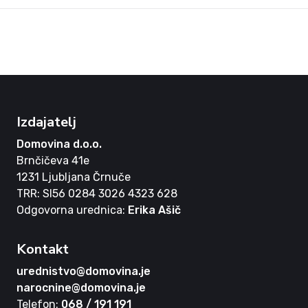
Izdajatelj
Domovina d.o.o.
Brnčičeva 41e
1231 Ljubljana Črnuče
TRR: SI56 0284 3026 4323 628
Odgovorna urednica:
Erika Ašič
Kontakt
urednistvo@domovina.je
narocnine@domovina.je
Telefon:
068 / 191 191