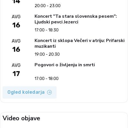
14
narodno-zabavne glasbe
20:00 - 23:00
Koncert "Ta stara slovenska pesem":
AVG
Ljudski pevci Jezerci
16
17:00 - 18:30
Koncert iz sklopa Večeri v atriju: Prifarski
AVG
muzikanti
16
19:00 - 20:30
Pogovori o življenju in smrti
AVG
17
17:00 - 18:00
Ogled koledarja
Video objave