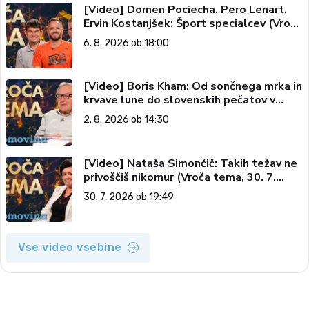
[Video] Domen Pociecha, Pero Lenart,
Ervin Kostanjšek: Šport specialcev (Vroča
tema, 6. 8. 2026)
6. 8. 2026 ob 18:00
[Video] Boris Kham: Od sončnega mrka in
krvave lune do slovenskih pečatov v
vesolju (Vroča tema, 2. 8. 2026)
2. 8. 2026 ob 14:30
[Video] Nataša Simončič: Takih težav ne
privoščiš nikomur (Vroča tema, 30. 7.
2026)
30. 7. 2026 ob 19:49
Vse video vsebine