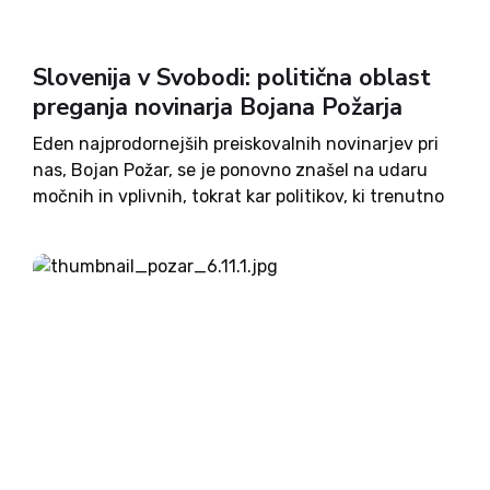
Slovenija v Svobodi: politična oblast
preganja novinarja Bojana Požarja
Eden najprodornejših preiskovalnih novinarjev pri
nas, Bojan Požar, se je ponovno znašel na udaru
močnih in vplivnih, tokrat kar politikov, ki trenutno
vodijo Republiko Slovenijo. Že pred časom je
presenetila novica, da je parlamentarna
preiskovalna komisija, ki se ukvarja s...