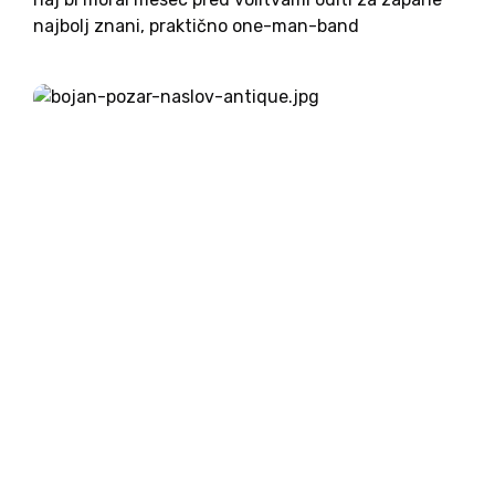
najbolj znani, praktično one-man-band
slovenskega raziskovalnega novinarstva, Bojan
Požar. Kljub temu, da je bil po posegu Vrhovnega
sodišča sklep razveljavljen, se pojavlja serija...