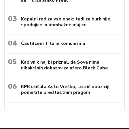
šef Fursa Janko Preac
03
Kopalni red za vse enak: tudi za burkinije,
spodnjice in bombažne majice
04
Častilcem Tita in komunizma
05
Kadivnik naj bi priznal, da Sova nima
nikakršnih dokazov za afero Black Cube
06
KPK utišala Asto Vrečko, Lotrič opoziciji:
pometite pred lastnim pragom