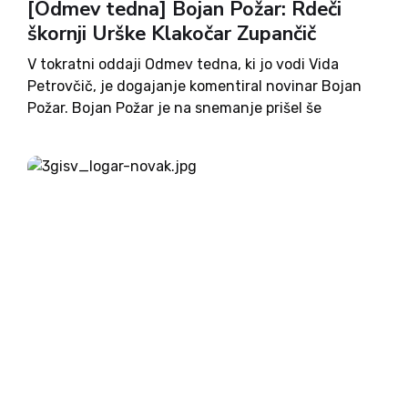
[Odmev tedna] Bojan Požar: Rdeči
škornji Urške Klakočar Zupančič
V tokratni oddaji Odmev tedna, ki jo vodi Vida
Petrovčič, je dogajanje komentiral novinar Bojan
Požar. Bojan Požar je na snemanje prišel še
povsem vroč z zaslišanja na komisiji Državnega
zbora z morda rekordno dolgim imenom
’Preiskovalna komisija o ugotavljanju...