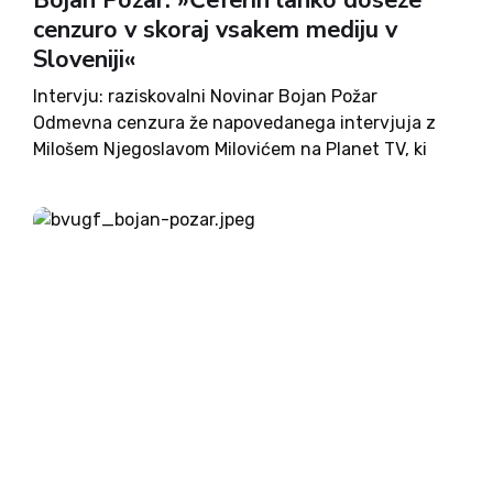
Bojan Požar: »Čeferin lahko doseže
cenzuro v skoraj vsakem mediju v
Sloveniji«
Intervju: raziskovalni Novinar Bojan Požar
Odmevna cenzura že napovedanega intervjuja z
Milošem Njegoslavom Milovićem na Planet TV, ki
ga je tik pred njegovim odhodom v zapor naredil
novinar Bojan Požar in ki bi ga po besedah Požarja
»družina Čeferin težko...