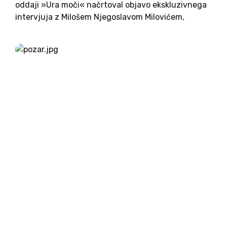
oddaji »Ura moči« načrtoval objavo ekskluzivnega
intervjuja z Milošem Njegoslavom Milovićem,
neformalnim svetovalcem varovanja predsednike
vlade. V njem naj bi razkril tudi šokantne
skrivnosti odvetniške družine Čeferin, ki naj bi
sprožile...