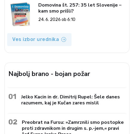
Domovina št. 257: 35 let Slovenije –
kam smo prišli?
24. 6. 2026 ob 6:10
Ves izbor urednika
Najbolj brano - bojan požar
01
Jelko Kacin in dr. Dimitrij Rupel: Šele danes
razumem, kaj je Kučan zares mislil
02
Preobrat na Fursu: »Zamrznili smo postopke
proti zdravnikom in drugim s. p.-jem,« pravi