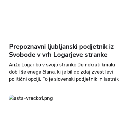
Prepoznavni ljubljanski podjetnik iz
Svobode v vrh Logarjeve stranke
Anže Logar bo v svojo stranko Demokrati kmalu
dobil še enega člana, ki je bil do zdaj zvest levi
politični opciji. To je slovenski podjetnik in lastnik
restavracije s hitro prehrano v središču Ljubljane
Primož Novak, doslej član stranke Gibanje...