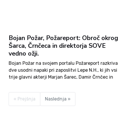
Bojan Požar, Požareport: Obroč okrog
Šarca, Črnčeca in direktorja SOVE
vedno ožji.
Bojan Požar na svojem portalu Požareport razkriva
dve usodni napaki pri zaposlitvi Lepe N.H., ki jih vsi
trije glavni akterji Marjan Šarec, Damir Črnčec in
Rajko Kozemlj ne morejo pojasniti. Slej ko prej bo
moral Kozmelj priznati, da je pri...
« Prejšnja
Naslednja »