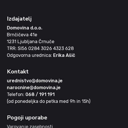
Izdajatelj
Domovina d.o.o.
Brnčičeva 41e
1231 Ljubljana Črnuče
TRR: SI56 0284 3026 4323 628
Odgovorna urednica:
Erika Ašič
Kontakt
urednistvo@domovina.je
narocnine@domovina.je
Telefon:
068 / 191 191
(od ponedeljka do petka med 9h in 15h)
Pogoji uporabe
Varovanje zasebnosti