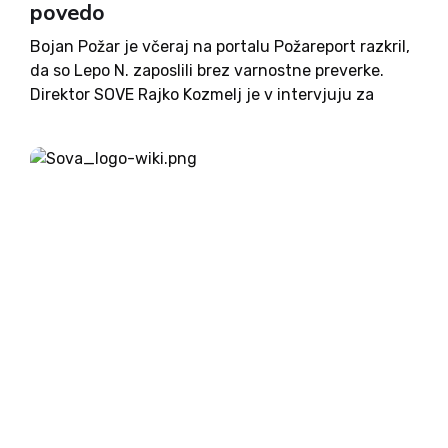
povedo
Bojan Požar je včeraj na portalu Požareport razkril,
da so Lepo N. zaposlili brez varnostne preverke.
Direktor SOVE Rajko Kozmelj je v intervjuju za
Mladino sicer povedal, da pri podpisovanju
pogodbe o zaposlitvi za Lepo N. ni vedel za njeno...