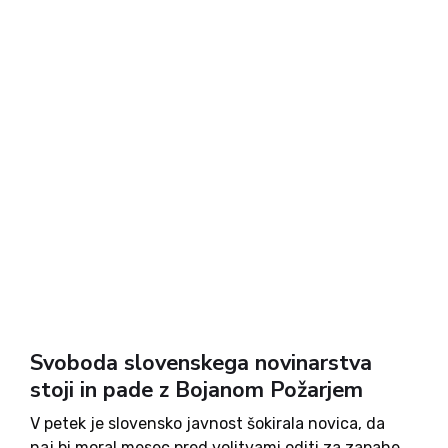
Svoboda slovenskega novinarstva
stoji in pade z Bojanom Požarjem
V petek je slovensko javnost šokirala novica, da
naj bi moral mesec pred volitvami oditi za zapahe