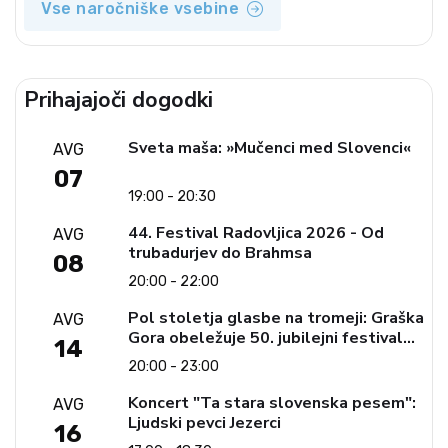
Vse naročniške vsebine
Prihajajoči dogodki
Sveta maša: »Mučenci med Slovenci«
AVG
07
19:00 - 20:30
44. Festival Radovljica 2026 - Od
AVG
trubadurjev do Brahmsa
08
20:00 - 22:00
Pol stoletja glasbe na tromeji: Graška
AVG
Gora obeležuje 50. jubilejni festival
14
narodno-zabavne glasbe
20:00 - 23:00
Koncert "Ta stara slovenska pesem":
AVG
Ljudski pevci Jezerci
16