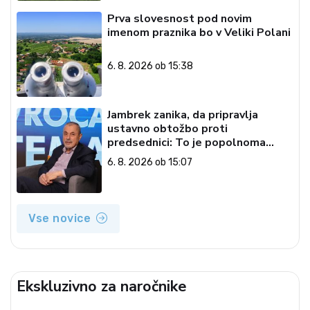
Prva slovesnost pod novim
imenom praznika bo v Veliki Polani
6. 8. 2026 ob 15:38
Jambrek zanika, da pripravlja
ustavno obtožbo proti
predsednici: To je popolnoma
neresnična informacija
6. 8. 2026 ob 15:07
Vse novice
Ekskluzivno za naročnike