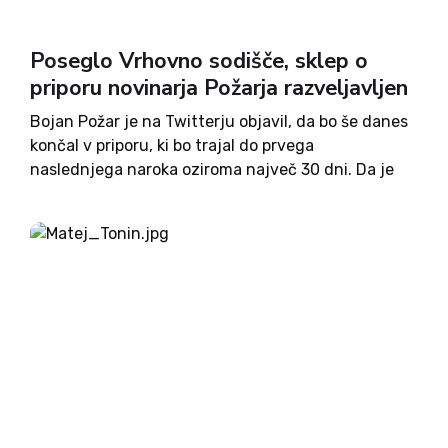
Poseglo Vrhovno sodišče, sklep o
priporu novinarja Požarja razveljavljen
Bojan Požar je na Twitterju objavil, da bo še danes
končal v priporu, ki bo trajal do prvega
naslednjega naroka oziroma največ 30 dni. Da je
izdan sklep o priporu, je sicer izvedel šele danes,
rok za pritožbo pa je...