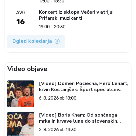
17:00 - 18:30
Koncert iz sklopa Večeri v atriju:
AVG
Prifarski muzikanti
16
19:00 - 20:30
Ogled koledarja
Video objave
[Video] Domen Pociecha, Pero Lenart,
Ervin Kostanjšek: Šport specialcev
(Vroča tema, 6. 8. 2026)
6. 8. 2026 ob 18:00
[Video] Boris Kham: Od sončnega
mrka in krvave lune do slovenskih
pečatov v vesolju (Vroča tema, 2. 8.
2. 8. 2026 ob 14:30
2026)