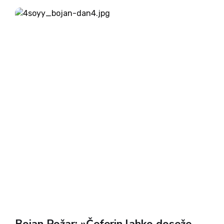
opozorilo, da je bilo naknadno izplačilo v
nasprotju...