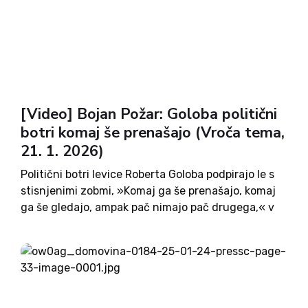
[Video] Bojan Požar: Goloba politični
botri komaj še prenašajo (Vroča tema,
21. 1. 2026)
Politični botri levice Roberta Goloba podpirajo le s
stisnjenimi zobmi, »Komaj ga še prenašajo, komaj
ga še gledajo, ampak pač nimajo pač drugega,« v
pogovoru za Domovinin podkast Vroča tema
poudarja novinar in publicist Bojan Požar. Kot
pravi, bo Golob...