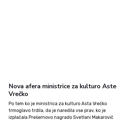
Nova afera ministrice za kulturo Aste
Vrečko
Po tem ko je ministrica za kulturo Asta Vrečko
trmoglavo trdila, da je naredila vse prav, ko je
izplačala Prešernovo nagrado Svetlani Makarovič
za 20 let nazaj, čeprav jo je Računsko sodišče