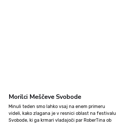
Morilci Meščeve Svobode
Minuli teden smo lahko vsaj na enem primeru
videli, kako zlagana je v resnici oblast na festivalu
Svobode, ki ga krmari vladajoči par RoberTina ob
hvaležni asistenci koalicijskih strank Socialnih