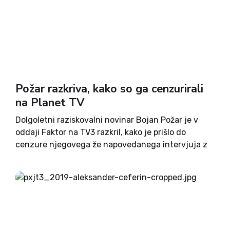
Požar razkriva, kako so ga cenzurirali
na Planet TV
Dolgoletni raziskovalni novinar Bojan Požar je v
oddaji Faktor na TV3 razkril, kako je prišlo do
cenzure njegovega že napovedanega intervjuja z
Milošem Njegoslavom Milovićem na Planet TV. Kot
pravi, je za cenzuro preko svojih povezav z lastniki
Planet TV...