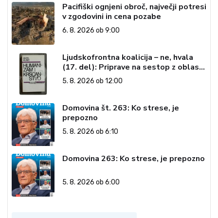
Pacifiški ognjeni obroč, največji potresi
v zgodovini in cena pozabe
6. 8. 2026 ob 9:00
Ljudskofrontna koalicija – ne, hvala
(17. del): Priprave na sestop z oblasti
– dvorska opozicija 6: Gramsci na delu:
5. 8. 2026 ob 12:00
Revija 2000 in revolucionarna
izvotlitev krščanstva
Domovina št. 263: Ko strese, je
prepozno
5. 8. 2026 ob 6:10
Domovina 263: Ko strese, je prepozno
5. 8. 2026 ob 6:00