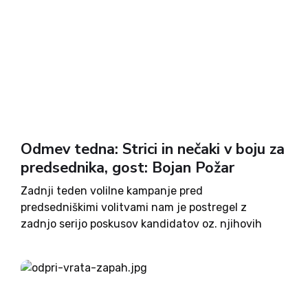
Odmev tedna: Strici in nečaki v boju za
predsednika, gost: Bojan Požar
Zadnji teden volilne kampanje pred
predsedniškimi volitvami nam je postregel z
zadnjo serijo poskusov kandidatov oz. njihovih
podpornikov, kako prepričati volivce, da izberejo
prav njih oz. njihovega kandidata. Besedno sta se
spopadla tudi Milan Kučan in Robert Golob, ki
prvemu...