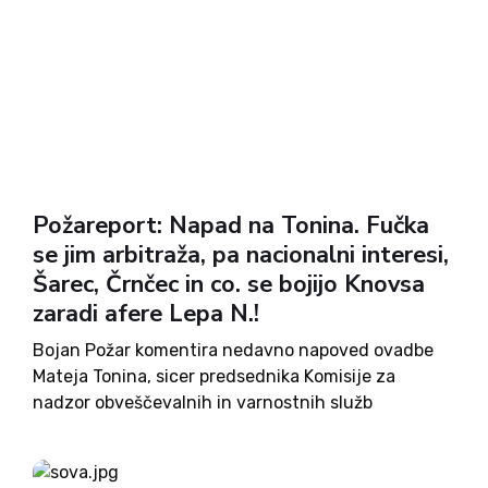
Požareport: Napad na Tonina. Fučka
se jim arbitraža, pa nacionalni interesi,
Šarec, Črnčec in co. se bojijo Knovsa
zaradi afere Lepa N.!
Bojan Požar komentira nedavno napoved ovadbe
Mateja Tonina, sicer predsednika Komisije za
nadzor obveščevalnih in varnostnih služb
(KNOVS), s strani Sove. Ta Tonimu očita izdajanje
tajnih podatkov. Požar napad na Tonina označuje
za primitivno politikantskega in neutemeljenega.