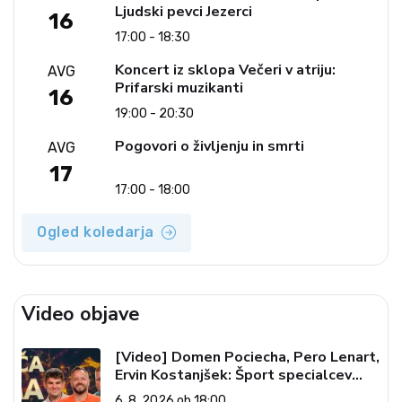
Ljudski pevci Jezerci
16
17:00 - 18:30
Koncert iz sklopa Večeri v atriju:
AVG
Prifarski muzikanti
16
19:00 - 20:30
Pogovori o življenju in smrti
AVG
17
17:00 - 18:00
Ogled koledarja
Video objave
[Video] Domen Pociecha, Pero Lenart,
Ervin Kostanjšek: Šport specialcev
(Vroča tema, 6. 8. 2026)
6. 8. 2026 ob 18:00