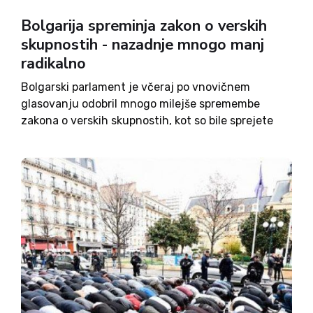
Bolgarija spreminja zakon o verskih
skupnostih - nazadnje mnogo manj
radikalno
Bolgarski parlament je včeraj po vnovičnem
glasovanju odobril mnogo milejše spremembe
zakona o verskih skupnostih, kot so bile sprejete
prvotno. Kljub temu pa bo imela država po novem
precej večji nadzor nad verskimi skupnostmi kot
do sedaj. Protesti in mednarodno...