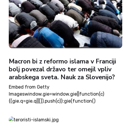
Macron bi z reformo islama v Franciji
bolj povezal državo ter omejil vpliv
arabskega sveta. Nauk za Slovenijo?
Embed from Getty
Imageswindow.gie=window.gie||function(c)
{(gie.q=gie.q||[]).push(c)};gie(function()
{gie.widgets.load({id:pWzZqBQtQjhjTCDk7zEREA,s
ig:vmEV1oME8uzBjY7F3N4sbY9ebXB82-
6f7f6Qpng4Rv4=,w:594px,h:395px,items:6572816
16,657279988,872498782,872499058,caption: