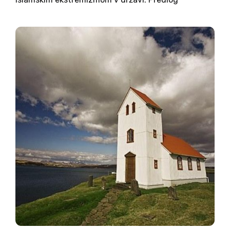
zakonodajnih sprememb vključuje ostrejši nadzor
nad šolanjem na domu, financiranje mošej iz
tujine ter prepoved, da bi na delo v Francijo
prihajali tuji...