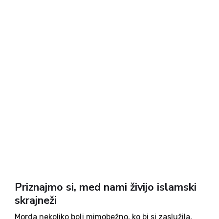
true ,tld:com,is360: false })}); Francoski
predsednik Emmanuel Macron je v svojih
prizadevanjih za boj proti fundamentalizmu in za
ohranjanje nacionalne kohezije obljubil, da bo
postavil temelje za celotno reorganizacijo islama v
Franciji. Tako se je lotil...
Priznajmo si, med nami živijo islamski
skrajneži
Morda nekoliko bolj mimobežno, ko bi si zaslužila,