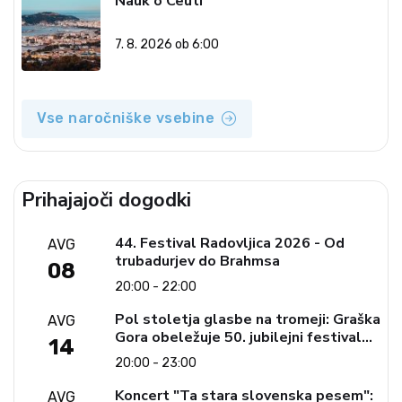
Nauk o Ceuti
7. 8. 2026 ob 6:00
Vse naročniške vsebine
Prihajajoči dogodki
44. Festival Radovljica 2026 - Od
AVG
trubadurjev do Brahmsa
08
20:00 - 22:00
Pol stoletja glasbe na tromeji: Graška
AVG
Gora obeležuje 50. jubilejni festival
14
narodno-zabavne glasbe
20:00 - 23:00
Koncert "Ta stara slovenska pesem":
AVG