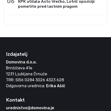
06
KPK utišala Asto Vrečko, Lotrič opoziciji:
pometite pred lastnim pragom
Izdajatelj
Domovina d.o.o.
Brnčičeva 41e
1231 Ljubljana Črnuče
TRR: SI56 0284 3026 4323 628
Odgovorna urednica:
Erika Ašič
Kontakt
urednistvo@domovina.je