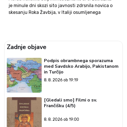
je minule dni skozi sito javnosti zdrsnila novica o
skesanju Roka Žavbija, v Italiji osumljenega
novačenja in usposabljanja borcev za Islamsko
državo. Kot poročajo italijanski mediji, je Žavbi v
zameno za nižjo...
Zadnje objave
Podpis obrambnega sporazuma
med Savdsko Arabijo, Pakistanom
in Turčijo
8. 8. 2026 ob 19:19
[Gledali smo] Filmi o sv.
Frančišku (4/5)
8. 8. 2026 ob 19:00