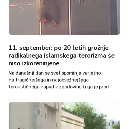
11. september: po 20 letih grožnje
radikalnega islamskega terorizma še
niso izkoreninjene
Na današnji dan se svet spominja verjetno
najtragičnejšega in najobsežnejšega
terorističnega napad v zgodovini, ki ga je pred
natanko dvajsetimi leti izvezdla radikalna
islamistična skupina Al Kajda. Spomin na tragični
dogodek so tudi letos obeležili številni voditelji in
funkcionarji, ki...