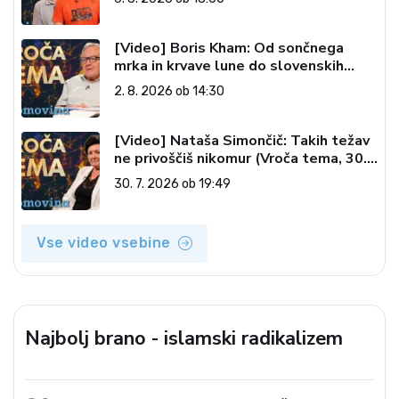
[Video] Boris Kham: Od sončnega
mrka in krvave lune do slovenskih
pečatov v vesolju (Vroča tema, 2. 8.
2. 8. 2026 ob 14:30
2026)
[Video] Nataša Simončič: Takih težav
ne privoščiš nikomur (Vroča tema, 30.
7. 2026)
30. 7. 2026 ob 19:49
Vse video vsebine
Najbolj brano - islamski radikalizem