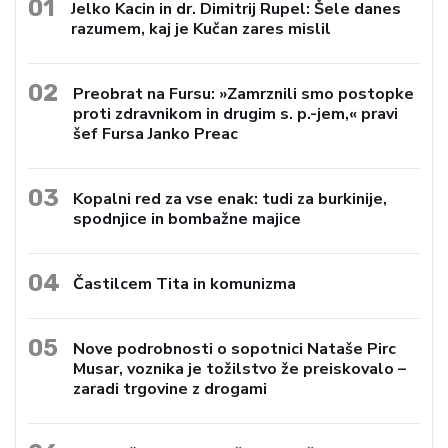
01
Jelko Kacin in dr. Dimitrij Rupel: Šele danes
razumem, kaj je Kučan zares mislil
02
Preobrat na Fursu: »Zamrznili smo postopke
proti zdravnikom in drugim s. p.-jem,« pravi
šef Fursa Janko Preac
03
Kopalni red za vse enak: tudi za burkinije,
spodnjice in bombažne majice
04
Častilcem Tita in komunizma
05
Nove podrobnosti o sopotnici Nataše Pirc
Musar, voznika je tožilstvo že preiskovalo –
zaradi trgovine z drogami