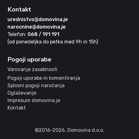
Kontakt
urednistvo@domovina.je
narocnine@domovina.je
Telefon:
068 / 191 191
(od ponedeljka do petka med 9h in 15h)
Pogoji uporabe
Varovanje zasebnosti
Pogoji uporabe in komentiranja
Splosni pogoji naročanja
Oglaševanje
Impresum domovina.je
Kontakt
©2016-2026,
Domovina d.o.o.