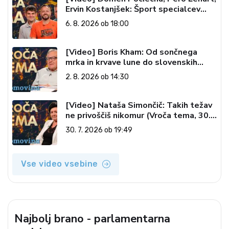
Ervin Kostanjšek: Šport specialcev
(Vroča tema, 6. 8. 2026)
6. 8. 2026 ob 18:00
[Video] Boris Kham: Od sončnega
mrka in krvave lune do slovenskih
pečatov v vesolju (Vroča tema, 2. 8.
2. 8. 2026 ob 14:30
2026)
[Video] Nataša Simončič: Takih težav
ne privoščiš nikomur (Vroča tema, 30.
7. 2026)
30. 7. 2026 ob 19:49
Vse video vsebine
Najbolj brano - parlamentarna