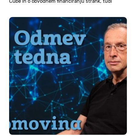
Cube in o obvodnem financiranju strank, tudi
danes ni bil potrjen. Proti dnevnem redu je
namreč glasovalo 46 poslancev. Nekaj poslancev
je bilo odsotnih ali...