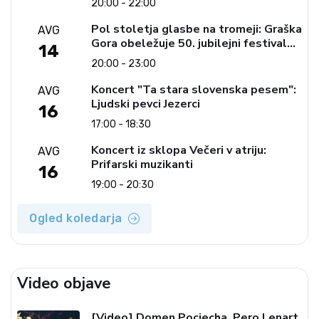
20:00 - 22:00
Pol stoletja glasbe na tromeji: Graška
AVG
Gora obeležuje 50. jubilejni festival
14
narodno-zabavne glasbe
20:00 - 23:00
Koncert "Ta stara slovenska pesem":
AVG
Ljudski pevci Jezerci
16
17:00 - 18:30
Koncert iz sklopa Večeri v atriju:
AVG
Prifarski muzikanti
16
19:00 - 20:30
Ogled koledarja
Video objave
[Video] Domen Pociecha, Pero Lenart,