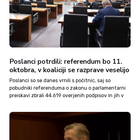
Poslanci potrdili: referendum bo 11.
oktobra, v koaliciji se razprave veselijo
Poslanci so se danes vrnili s počitnic, saj so
pobudniki referenduma o zakonu o parlamentarni
preiskavi zbrali 44.619 overjenih podpisov in jih v
torek vložili v državni zbor. Na današnji seji so tako
poslanci s 57 glasovi za in nobenim...