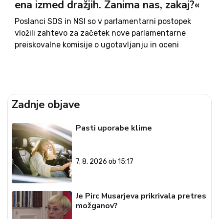
ena izmed dražjih. Zanima nas, zakaj?«
Poslanci SDS in NSI so v parlamentarni postopek
vložili zahtevo za začetek nove parlamentarne
preiskovalne komisije o ugotavljanju in oceni
dejanskega stanja zaradi ogrožanja energetske
neodvisnosti RS. Pod drobnogled želijo vzeti
delovanje energetskih podjetij v državni lasti v
zadnjih desetih...
Zadnje objave
Pasti uporabe klime
7. 8. 2026 ob 15:17
Je Pirc Musarjeva prikrivala pretres
možganov?