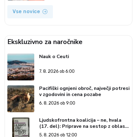
Vse novice
Ekskluzivno za naročnike
Nauk o Ceuti
7. 8. 2026 ob 6:00
Pacifiški ognjeni obroč, največji potresi
v zgodovini in cena pozabe
6. 8. 2026 ob 9:00
Ljudskofrontna koalicija – ne, hvala
(17. del): Priprave na sestop z oblasti
– dvorska opozicija 6: Gramsci na delu:
5. 8. 2026 ob 12:00