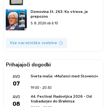
Revija 2000 in revolucionarna
izvotlitev krščanstva
Domovina št. 263: Ko strese, je
prepozno
5. 8. 2026 ob 6:10
Vse naročniške vsebine
Prihajajoči dogodki
Sveta maša: »Mučenci med Slovenci«
AVG
07
19:00 - 20:30
44. Festival Radovljica 2026 - Od
AVG
trubadurjev do Brahmsa
08