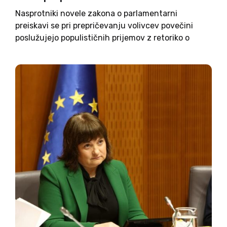
Nasprotniki novele zakona o parlamentarni
preiskavi se pri prepričevanju volivcev povečini
poslužujejo populističnih prijemov z retoriko o
politični policiji in strašenjem pred vdiranjem v
osebne podatke državljank in državljanov.
Mestoma pa je strategija očitno tudi precej
bizarna, celo nasilna. Kako...