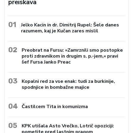
preiskava
01
Jelko Kacin in dr. Dimitrij Rupel: Šele danes
razumem, kaj je Kučan zares mislil
02
Preobrat na Fursu: »Zamrznili smo postopke
proti zdravnikom in drugim s. p.-jem,« pravi
šef Fursa Janko Preac
03
Kopalni red za vse enak: tudi za burkinije,
spodnjice in bombažne majice
04
Častilcem Tita in komunizma
05
KPK utišala Asto Vrečko, Lotrič opoziciji:
pometite pred lastnim pragom