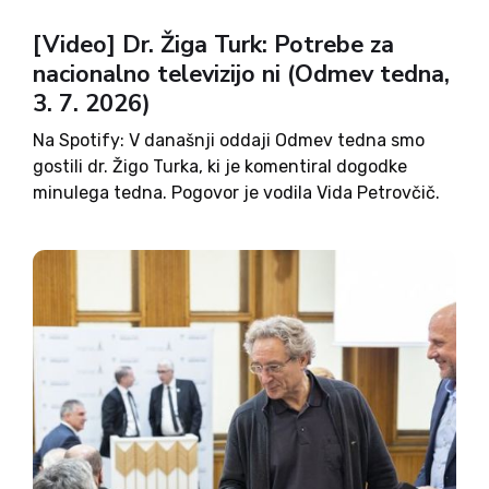
[Video] Dr. Žiga Turk: Potrebe za
nacionalno televizijo ni (Odmev tedna,
3. 7. 2026)
Na Spotify: V današnji oddaji Odmev tedna smo
gostili dr. Žigo Turka, ki je komentiral dogodke
minulega tedna. Pogovor je vodila Vida Petrovčič.
Najbolj vroča tema je bila napoved izključitve
evropskega poslanca Branka Grimsa iz politične
skupine EPP. Dr. Turk...