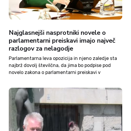
Najglasnejši nasprotniki novele o
parlamentarni preiskavi imajo največ
razlogov za nelagodje
Parlamentarna leva opozicija in njeno zaledje sta
najbrž dovolj številčna, da jima bo podpise pod
novelo zakona o parlamentarni preiskavi v
predpisanem roku najbrž uspelo zbrati. V oči pa
najbolj bode očitek, s katerim pri zbiranju podpisov
zavajajo morebitne podpisnike...