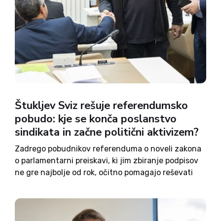
Štukljev Sviz rešuje referendumsko
pobudo: kje se konča poslanstvo
sindikata in začne politični aktivizem?
Zadrego pobudnikov referenduma o noveli zakona
o parlamentarni preiskavi, ki jim zbiranje podpisov
ne gre najbolje od rok, očitno pomagajo reševati
tudi nekateri sindikati. V junijski številki e-novic
šolskega sindikata namreč lahko beremo poziv
članstvu k oddaji podpisa pod pobudo....