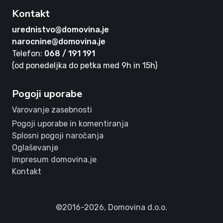
Kontakt
urednistvo@domovina.je
narocnine@domovina.je
Telefon:
068 / 191 191
(od ponedeljka do petka med 9h in 15h)
Pogoji uporabe
Varovanje zasebnosti
Pogoji uporabe in komentiranja
Splosni pogoji naročanja
Oglaševanje
Impresum domovina.je
Kontakt
©2016-2026,
Domovina d.o.o.