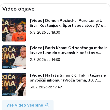
Video objave
[Video] Domen Pociecha, Pero Lenart,
Ervin Kostanjšek: Šport specialcev (Vroča
tema, 6. 8. 2026)
6. 8. 2026 ob 18:00
[Video] Boris Kham: Od sončnega mrka in
krvave lune do slovenskih pečatov v
vesolju (Vroča tema, 2. 8. 2026)
2. 8. 2026 ob 14:30
[Video] Nataša Simončič: Takih težav ne
privoščiš nikomur (Vroča tema, 30. 7.
2026)
30. 7. 2026 ob 19:49
Vse video vsebine