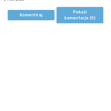
Pokaži
Komentiraj
komentarje (
0
)