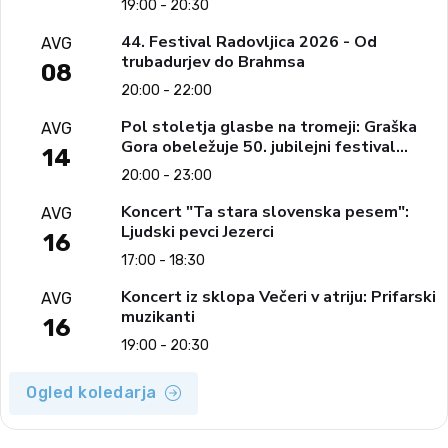
19:00 - 20:30
44. Festival Radovljica 2026 - Od
AVG
trubadurjev do Brahmsa
08
20:00 - 22:00
Pol stoletja glasbe na tromeji: Graška
AVG
Gora obeležuje 50. jubilejni festival
14
narodno-zabavne glasbe
20:00 - 23:00
Koncert "Ta stara slovenska pesem":
AVG
Ljudski pevci Jezerci
16
17:00 - 18:30
Koncert iz sklopa Večeri v atriju: Prifarski
AVG
muzikanti
16
19:00 - 20:30
Ogled koledarja