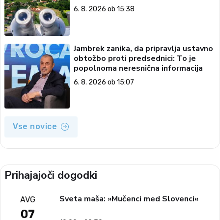
6. 8. 2026 ob 15:38
Jambrek zanika, da pripravlja ustavno
obtožbo proti predsednici: To je
popolnoma neresnična informacija
6. 8. 2026 ob 15:07
Vse novice
Prihajajoči dogodki
Sveta maša: »Mučenci med Slovenci«
AVG
07