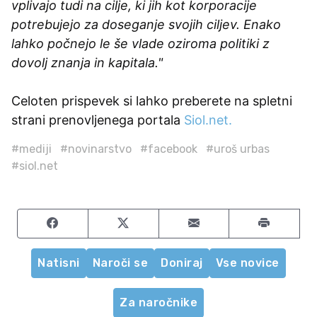
vplivajo tudi na cilje, ki jih kot korporacije
potrebujejo za doseganje svojih ciljev. Enako
lahko počnejo le še vlade oziroma politiki z
dovolj znanja in kapitala."
Celoten prispevek si lahko preberete na spletni
strani prenovljenega portala
Siol.net.
#mediji
#novinarstvo
#facebook
#uroš urbas
#siol.net
Share on Facebook
Share on Twitter
Share by email
Natisni
Naroči se
Doniraj
Vse novice
Za naročnike