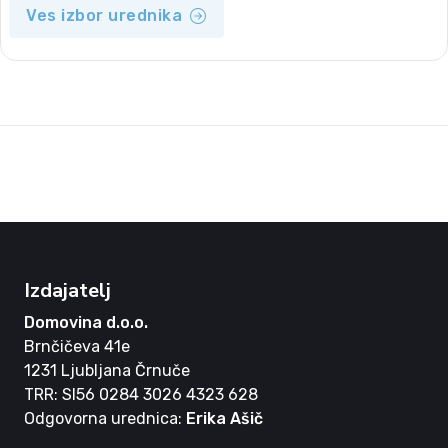
Ves izbor urednika
Izdajatelj
Domovina d.o.o.
Brnčičeva 41e
1231 Ljubljana Črnuče
TRR: SI56 0284 3026 4323 628
Odgovorna urednica:
Erika Ašič