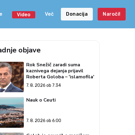
e
Več
Donacija
Naroči!
Video
adnje objave
Rok Snežič zaradi suma
kaznivega dejanja prijavil
Roberta Goloba – 'islamofila'
7. 8. 2026 ob 7:34
Nauk o Ceuti
7. 8. 2026 ob 6:00