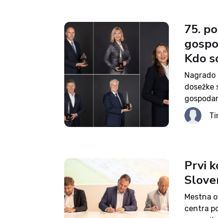
75. p
gospo
Kdo s
Nagrado 
dosežke s
gospodar
nagrado 
Ti
za njiho
nagrad je
Prvi k
Sloven
Mestna o
centra po