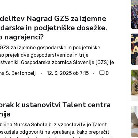
odelitev Nagrad GZS za izjemne
darske in podjetniške dosežke.
o nagrajenci?
GZS za izjemne gospodarske in podjetniške
o prejeli dve gospodarstvenice in trije
stveniki. Gospodarska zbornica Slovenije (GZS) je
že 57-ič podelila gospodarstvenikom, kot priznanje
na S. Bertoncelj
12. 3. 2025 ob 7:15
0
vo večletno uspešno vodenje podjetja.Podelitev
 potekala 11. marca ob 18....
orak k ustanovitvi Talent centra
ija
bčina Murska Sobota bi z vzpostavitvijo Talent
skušala odgovoriti na vprašanja, kako preprečiti