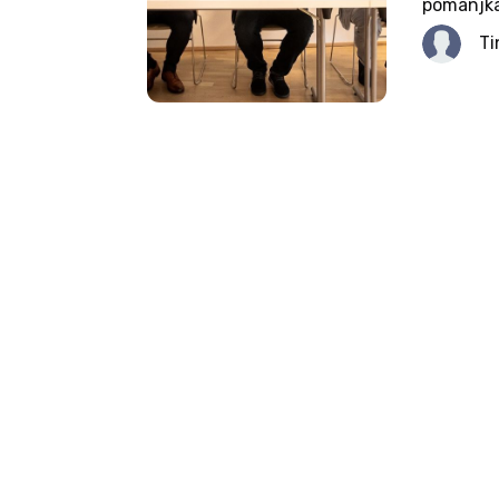
pomanjka
ter napač
Ti
zbornico 
je občina