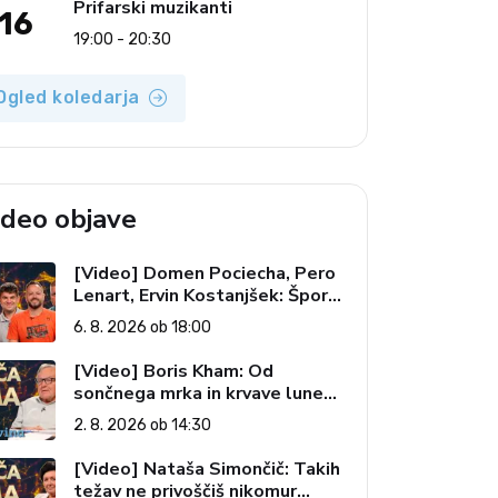
Prifarski muzikanti
16
19:00 - 20:30
Ogled koledarja
ideo objave
[Video] Domen Pociecha, Pero
Lenart, Ervin Kostanjšek: Šport
specialcev (Vroča tema, 6. 8.
6. 8. 2026 ob 18:00
2026)
[Video] Boris Kham: Od
sončnega mrka in krvave lune
do slovenskih pečatov v vesolju
2. 8. 2026 ob 14:30
(Vroča tema, 2. 8. 2026)
[Video] Nataša Simončič: Takih
težav ne privoščiš nikomur