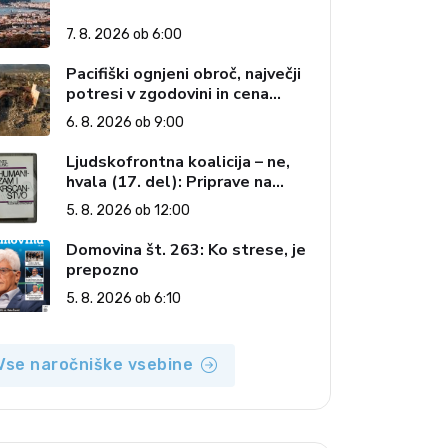
7. 8. 2026 ob 6:00
Pacifiški ognjeni obroč, največji
potresi v zgodovini in cena
pozabe
6. 8. 2026 ob 9:00
Ljudskofrontna koalicija – ne,
hvala (17. del): Priprave na
sestop z oblasti – dvorska
5. 8. 2026 ob 12:00
opozicija 6: Gramsci na delu:
Revija 2000 in revolucionarna
Domovina št. 263: Ko strese, je
izvotlitev krščanstva
prepozno
5. 8. 2026 ob 6:10
Vse naročniške vsebine