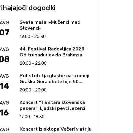
ihajajoči dogodki
Sveta maša: »Mučenci med
AVG
Slovenci«
07
19:00 - 20:30
44. Festival Radovljica 2026 -
AVG
Od trubadurjev do Brahmsa
08
20:00 - 22:00
Pol stoletja glasbe na tromeji:
AVG
Graška Gora obeležuje 50.
14
jubilejni festival narodno-
20:00 - 23:00
zabavne glasbe
Koncert "Ta stara slovenska
AVG
pesem": Ljudski pevci Jezerci
16
17:00 - 18:30
Koncert iz sklopa Večeri v atriju:
AVG