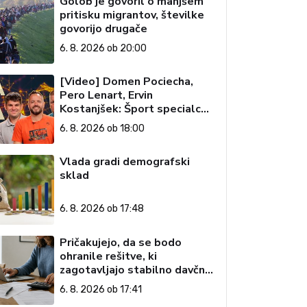
Golob je govoril o manjšem
pritisku migrantov, številke
govorijo drugače
6. 8. 2026 ob 20:00
[Video] Domen Pociecha,
Pero Lenart, Ervin
Kostanjšek: Šport specialcev
(Vroča tema, 6. 8. 2026)
6. 8. 2026 ob 18:00
Vlada gradi demografski
sklad
6. 8. 2026 ob 17:48
Pričakujejo, da se bodo
ohranile rešitve, ki
zagotavljajo stabilno davčno
okolje
6. 8. 2026 ob 17:41