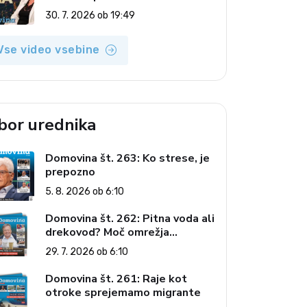
(Vroča tema, 30. 7. 2026)
30. 7. 2026 ob 19:49
Vse video vsebine
zbor urednika
Domovina št. 263: Ko strese, je
prepozno
5. 8. 2026 ob 6:10
Domovina št. 262: Pitna voda ali
drekovod? Moč omrežja
interesov
29. 7. 2026 ob 6:10
Domovina št. 261: Raje kot
otroke sprejemamo migrante