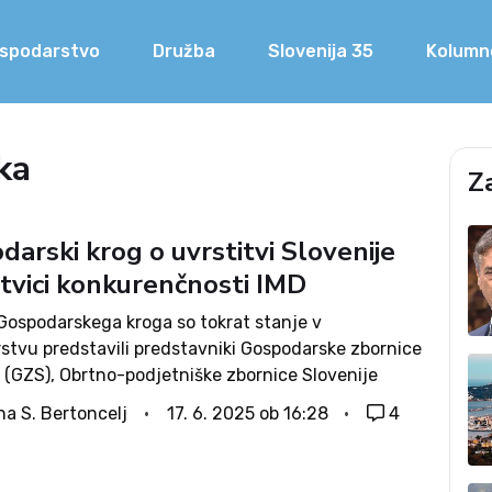
spodarstvo
Družba
Slovenija 35
Kolumn
ka
Z
arski krog o uvrstitvi Slovenije
stvici konkurenčnosti IMD
Gospodarskega kroga so tokrat stanje v
stvu predstavili predstavniki Gospodarske zbornice
e (GZS), Obrtno-podjetniške zbornice Slovenije
govinske zbornice Slovenije (TZS) in Slovensko-
na S. Bertoncelj
17. 6. 2025 ob 16:28
4
spodarske zbornice. Govorili so o uvrstitvi
 na lestvici konkurenčnosti IMD. Med ključnimi
venije...