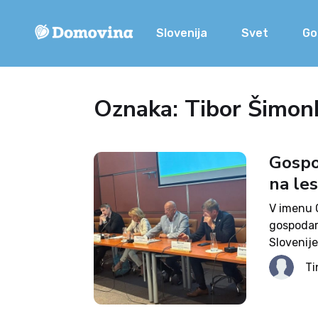
Slovenija
Svet
Go
Oznaka: Tibor Šimon
Gospod
na le
V imenu 
gospodar
Slovenij
(OZS), Tr
Ti
nemške go
Slovenije
izzivi Slo