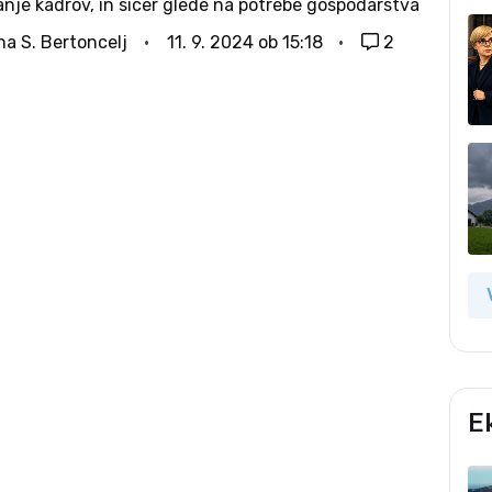
nje kadrov, in sicer glede na potrebe gospodarstva
nih odločitev pri izbiri poklica. Z Gospodarsko
na S. Bertoncelj
11. 9. 2024 ob 15:18
2
Slovenije in Obrtno-podjetniško zbornico Slovenije
 podpisala...
E