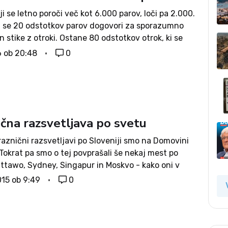
ji se letno poroči več kot 6.000 parov, loči pa 2.000.
vi se 20 odstotkov parov dogovori za sporazumno
n stike z otroki. Ostane 80 odstotkov otrok, ki se
o statistika, med starša delijo v razmerju...
6 ob 20:48
0
ična razsvetljava po svetu
raznični razsvetljavi po Sloveniji smo na Domovini
. Tokrat pa smo o tej povprašali še nekaj mest po
Ottawo, Sydney, Singapur in Moskvo - kako oni v
estih pričarajo praznično vzdušje s pomočjo
015 ob 9:49
0
ve....