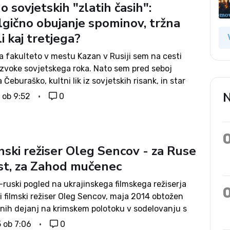
o sovjetskih "zlatih časih":
lgično obujanje spominov, tržna
li kaj tretjega?
a fakulteto v mestu Kazan v Rusiji sem na cesti
 zvoke sovjetskega roka. Nato sem pred seboj
 Čeburaško, kultni lik iz sovjetskih risank, in star
astični pisalni stroj. Spremljal jih je napis napis:
N
5 ob 9:52
0
ialističnega...
nski režiser Oleg Sencov - za Ruse
ist, za Zahod mučenec
ruski pogled na ukrajinskega filmskega režiserja
i filmski režiser Oleg Sencov, maja 2014 obtožen
čnih dejanj na krimskem polotoku v sodelovanju s
 ukrajinskimi desničarji, je bil 25. 8. letos na ruskem
5 ob 7:06
0