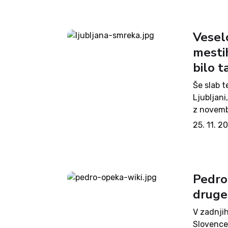
Vesel
mesti
bilo t
Še slab t
Ljubljani
z novemb
Prazničn
25. 11. 2
hkrati že
Pedro 
druge
V zadnji
Slovence 