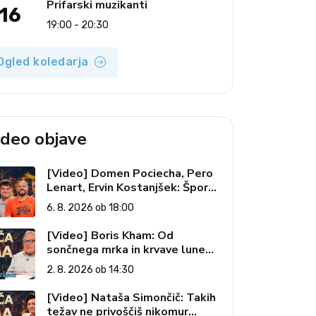
Prifarski muzikanti
16
19:00 - 20:30
Ogled koledarja
ideo objave
[Video] Domen Pociecha, Pero
Lenart, Ervin Kostanjšek: Šport
specialcev (Vroča tema, 6. 8.
6. 8. 2026 ob 18:00
2026)
[Video] Boris Kham: Od
sončnega mrka in krvave lune
do slovenskih pečatov v vesolju
2. 8. 2026 ob 14:30
(Vroča tema, 2. 8. 2026)
[Video] Nataša Simončič: Takih
težav ne privoščiš nikomur