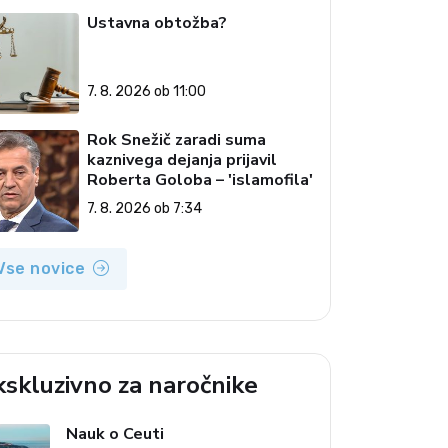
Ustavna obtožba?
7. 8. 2026 ob 11:00
Rok Snežič zaradi suma
kaznivega dejanja prijavil
Roberta Goloba – 'islamofila'
7. 8. 2026 ob 7:34
Vse novice
kskluzivno za naročnike
Nauk o Ceuti