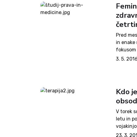
Femini
zdravn
četrt
Pred mese
in enake
fokusom 
čemer je 
3. 5. 201
neenakost
enakomer
Kdo je
obsodi
V torek s
letu in p
vojakinj
postopka 
23. 3. 20