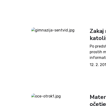
tudi...
Zakaj
katoli
Po predst
prostih 
informat
gimnazijo
12. 2. 20
obiskali
bili...
Mater
očetj