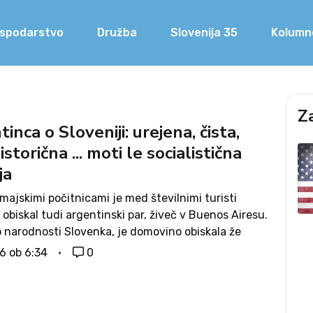
spodarstvo
Družba
Slovenija 35
Kolumn
Z
inca o Sloveniji: urejena, čista,
historična ... moti le socialistična
ja
ajskimi počitnicami je med številnimi turisti
 obiskal tudi argentinski par, živeč v Buenos Airesu.
o narodnosti Slovenka, je domovino obiskala že
špansko govoreči Jose Luis pa je v Sloveniji prvič. V
16 ob 6:34
0
u intervjuja smo se...