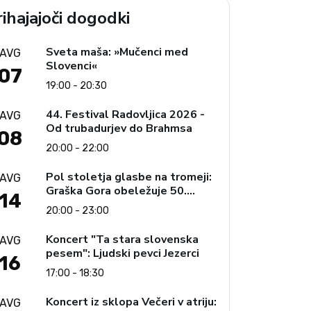
ihajajoči dogodki
Sveta maša: »Mučenci med
AVG
Slovenci«
07
19:00 - 20:30
44. Festival Radovljica 2026 -
AVG
Od trubadurjev do Brahmsa
08
20:00 - 22:00
Pol stoletja glasbe na tromeji:
AVG
Graška Gora obeležuje 50.
14
jubilejni festival narodno-
20:00 - 23:00
zabavne glasbe
Koncert "Ta stara slovenska
AVG
pesem": Ljudski pevci Jezerci
16
17:00 - 18:30
Koncert iz sklopa Večeri v atriju:
AVG