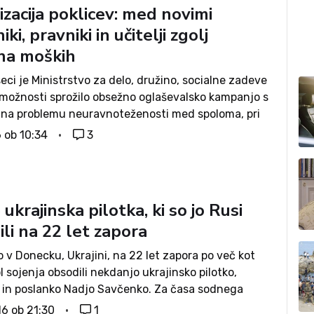
zacija poklicev: med novimi
iki, pravniki in učitelji zgolj
ina moških
ci je Ministrstvo za delo, družino, socialne zadeve
 možnosti sprožilo obsežno oglaševalsko kampanjo s
na problemu neuravnoteženosti med spoloma, pri
k problemu pristopilo predvsem iz stališča
6 ob 10:34
3
i ženskega spola. Oglasi tako pozivajo k
ni...
 ukrajinska pilotka, ki so jo Rusi
li na 22 let zapora
o v Donecku, Ukrajini, na 22 let zapora po več kot
ol sojenja obsodili nekdanjo ukrajinsko pilotko,
o in poslanko Nadjo Savčenko. Za časa sodnega
je za Ukrajince postala pravi heroj, dobila pa je
16 ob 21:30
1