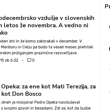
Pr
odecembrsko vzdušje v slovenskih
h letos že novembra. A vedno ni
ako
eden dni in že bomo zakorakali v december. V
, Mariboru in Celju pa bodo ta veseli mesec prehiteli
rskim prižiganjem praznične razsvetljave.
a razsvetljava ter pojem veselega decembra sta
015 ob 6:32
0
 kar nekajdesetletna stalnica. Pogledali smo,...
Opeka: za ene kot Mati Terezija, za
 kot Don Bosco
h dneh je misijonar Pedro Opeka navduševal
s svojimi govori in besedami. Zdi se, kot da ljudje