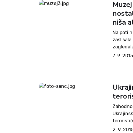
Muzej 
nosta
niša a
Na poti n
zaslišala
zagledala
otroški pl
7. 9. 201
Muzej soc
Ukraji
teror
Zahodno-
Ukrajinsk
teroristi
skrajnimi
2. 9. 201