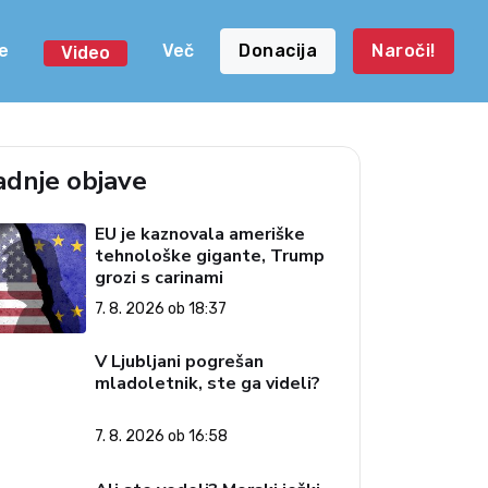
e
Več
Donacija
Naroči!
Video
adnje objave
EU je kaznovala ameriške
tehnološke gigante, Trump
grozi s carinami
7. 8. 2026 ob 18:37
V Ljubljani pogrešan
mladoletnik, ste ga videli?
7. 8. 2026 ob 16:58