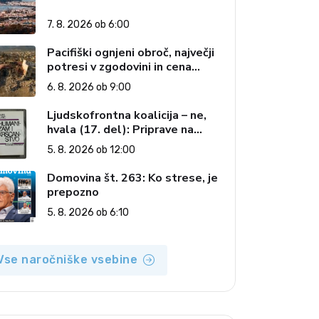
7. 8. 2026 ob 6:00
Pacifiški ognjeni obroč, največji
potresi v zgodovini in cena
pozabe
6. 8. 2026 ob 9:00
Ljudskofrontna koalicija – ne,
hvala (17. del): Priprave na
sestop z oblasti – dvorska
5. 8. 2026 ob 12:00
opozicija 6: Gramsci na delu:
Revija 2000 in revolucionarna
Domovina št. 263: Ko strese, je
izvotlitev krščanstva
prepozno
5. 8. 2026 ob 6:10
Vse naročniške vsebine