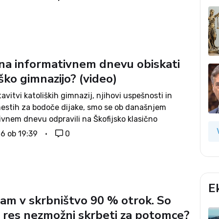
 na informativnem dnevu obiskati
ško gimnazijo? (video)
avitvi katoliških gimnazij, njihovi uspešnosti in
mestih za bodoče dijake, smo se ob današnjem
ivnem dnevu odpravili na Škofijsko klasično
 v Ljubljani in pri devetošolcih preverili, zakaj so jo
16 ob 19:39
0
. Odgovori udeležencev informativnega dne na so
E
am v skrbništvo 90 % otrok. So
e res nezmožni skrbeti za potomce?