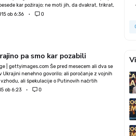
esede kar požirajo; ne moti jih, da dvakrat, trikrat,
 in še neštetokrat ponovi isto sporočilo, in sicer:
015 ob 6:36
0
je...
ajino pa smo kar pozabili
V
ge | gettyimages.com Še pred mesecem ali dva se
i v Ukrajini nenehno govorilo; ali poročanje z vojnih
 vzhodu, ali špekulacije o Putinovih načrtih
in priključitve še kakšnega dela Ukrajine, srečanj in
15 ob 6:23
0
 med...