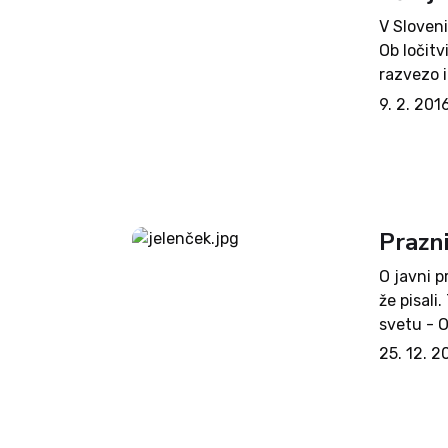
V Sloveni
Ob ločit
razvezo i
nato, tak
9. 2. 201
Prazn
O javni p
že pisali
svetu - 
svojih m
25. 12. 2
razsvetlja