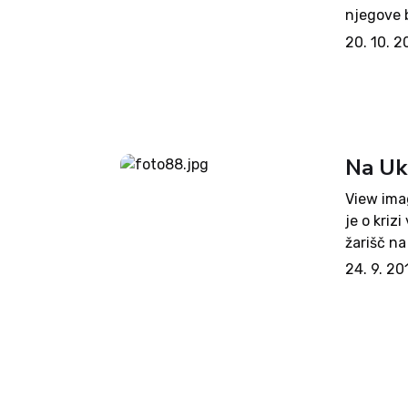
njegove b
štirikrat
20. 10. 2
pomagati 
Na Ukr
View ima
je o kriz
žarišč na
zavzetja 
24. 9. 20
pogajanj