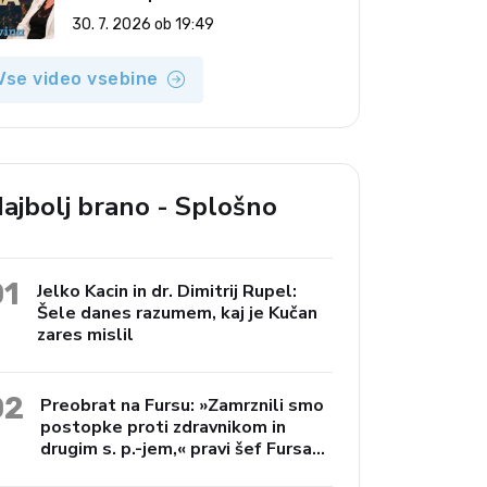
(Vroča tema, 30. 7. 2026)
30. 7. 2026 ob 19:49
Vse video vsebine
ajbolj brano - Splošno
01
Jelko Kacin in dr. Dimitrij Rupel:
Šele danes razumem, kaj je Kučan
zares mislil
02
Preobrat na Fursu: »Zamrznili smo
postopke proti zdravnikom in
drugim s. p.-jem,« pravi šef Fursa
Janko Preac