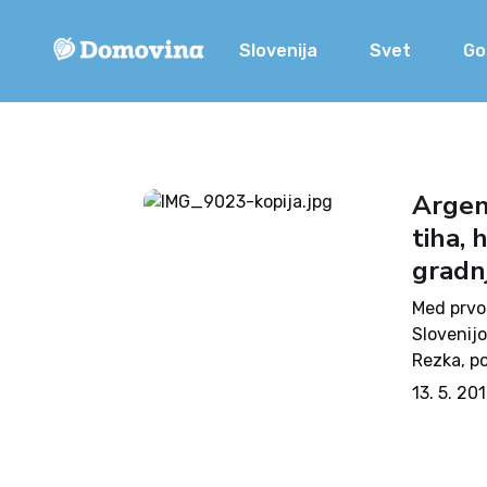
Slovenija
Svet
Go
Argent
tiha, 
gradn
Med prvom
Slovenijo
Rezka, p
večkrat, 
13. 5. 20
prvem del