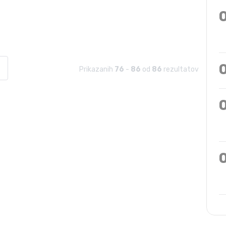
 sodišču na Rostovu na Donu dokončno obsojen...
Prikazanih
76
-
86
od
86
rezultatov