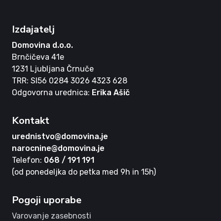
Izdajatelj
Domovina d.o.o.
Brnčičeva 41e
1231 Ljubljana Črnuče
TRR: SI56 0284 3026 4323 628
Odgovorna urednica:
Erika Ašič
Kontakt
urednistvo@domovina.je
narocnine@domovina.je
Telefon:
068 / 191 191
(od ponedeljka do petka med 9h in 15h)
Pogoji uporabe
Varovanje zasebnosti