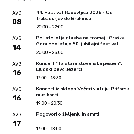
44. Festival Radovljica 2026 - Od
AVG
trubadurjev do Brahmsa
08
20:00 - 22:00
Pol stoletja glasbe na tromeji: Graška
AVG
Gora obeležuje 50. jubilejni festival
14
narodno-zabavne glasbe
20:00 - 23:00
Koncert "Ta stara slovenska pesem":
AVG
Ljudski pevci Jezerci
16
17:00 - 18:30
Koncert iz sklopa Večeri v atriju: Prifarski
AVG
muzikanti
16
19:00 - 20:30
Pogovori o življenju in smrti
AVG
17
17:00 - 18:00