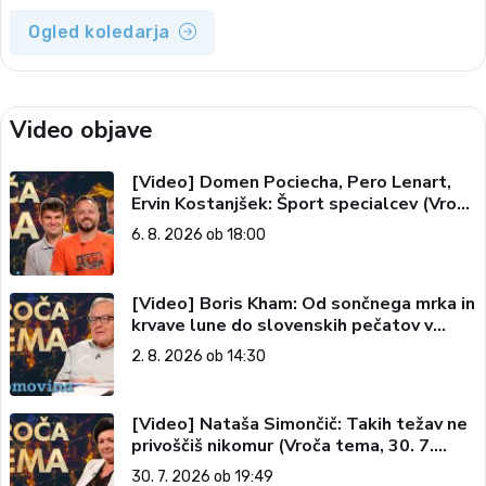
Ogled koledarja
Video objave
[Video] Domen Pociecha, Pero Lenart,
Ervin Kostanjšek: Šport specialcev (Vroča
tema, 6. 8. 2026)
6. 8. 2026 ob 18:00
[Video] Boris Kham: Od sončnega mrka in
krvave lune do slovenskih pečatov v
vesolju (Vroča tema, 2. 8. 2026)
2. 8. 2026 ob 14:30
[Video] Nataša Simončič: Takih težav ne
privoščiš nikomur (Vroča tema, 30. 7.
2026)
30. 7. 2026 ob 19:49