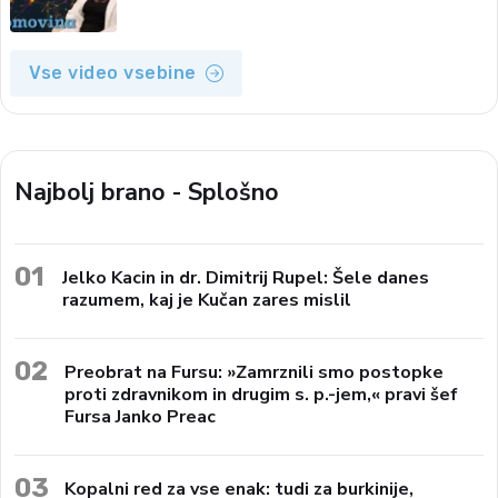
Vse video vsebine
Najbolj brano - Splošno
01
Jelko Kacin in dr. Dimitrij Rupel: Šele danes
razumem, kaj je Kučan zares mislil
02
Preobrat na Fursu: »Zamrznili smo postopke
proti zdravnikom in drugim s. p.-jem,« pravi šef
Fursa Janko Preac
03
Kopalni red za vse enak: tudi za burkinije,