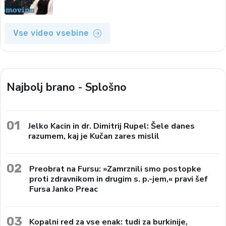
Vse video vsebine
Najbolj brano - Splošno
01
Jelko Kacin in dr. Dimitrij Rupel: Šele danes
razumem, kaj je Kučan zares mislil
02
Preobrat na Fursu: »Zamrznili smo postopke
proti zdravnikom in drugim s. p.-jem,« pravi šef
Fursa Janko Preac
03
Kopalni red za vse enak: tudi za burkinije,