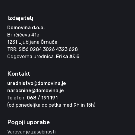
Izdajatelj
Domovina d.o.o.
Brnčičeva 41e
1231 Ljubljana Črnuče
TRR: SI56 0284 3026 4323 628
Odgovorna urednica:
Erika Ašič
Kontakt
urednistvo@domovina.je
narocnine@domovina.je
Telefon:
068 / 191 191
(od ponedeljka do petka med 9h in 15h)
Pogoji uporabe
Varovanje zasebnosti