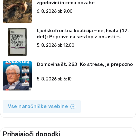
zgodovini in cena pozabe
6. 8. 2026 ob 9:00
Ljudskofrontna koalicija – ne, hvala (17.
del): Priprave na sestop z oblasti –
dvorska opozicija 6: Gramsci na delu:
5. 8. 2026 ob 12:00
Revija 2000 in revolucionarna izvotlitev
krščanstva
Domovina št. 263: Ko strese, je prepozno
5. 8. 2026 ob 6:10
Vse naročniške vsebine
Prihajajoči dogodki