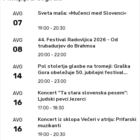
Sveta maša: »Mučenci med Slovenci«
AVG
07
19:00 - 20:30
44. Festival Radovljica 2026 - Od
AVG
trubadurjev do Brahmsa
08
20:00 - 22:00
Pol stoletja glasbe na tromeji: Graška
AVG
Gora obeležuje 50. jubilejni festival
14
narodno-zabavne glasbe
20:00 - 23:00
Koncert "Ta stara slovenska pesem":
AVG
Ljudski pevci Jezerci
16
17:00 - 18:30
Koncert iz sklopa Večeri v atriju: Prifarski
AVG
muzikanti
16
19:00 - 20:30