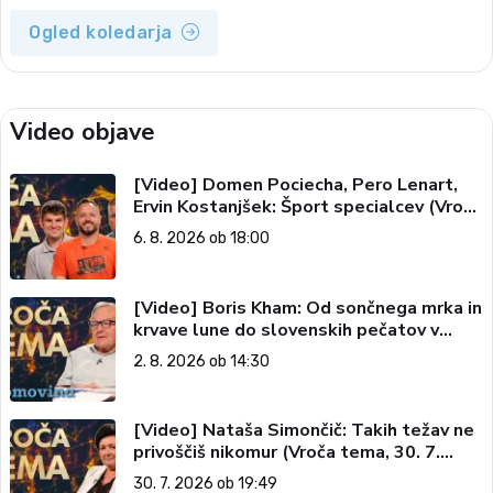
Ogled koledarja
Video objave
[Video] Domen Pociecha, Pero Lenart,
Ervin Kostanjšek: Šport specialcev (Vroča
tema, 6. 8. 2026)
6. 8. 2026 ob 18:00
[Video] Boris Kham: Od sončnega mrka in
krvave lune do slovenskih pečatov v
vesolju (Vroča tema, 2. 8. 2026)
2. 8. 2026 ob 14:30
[Video] Nataša Simončič: Takih težav ne
privoščiš nikomur (Vroča tema, 30. 7.
2026)
30. 7. 2026 ob 19:49