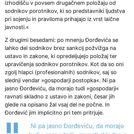
izhodišču v povsem drugačnem položaju od
sodnikov porotnikov, ki so predstavniki ljudstva
pri sojenju in praviloma prihajajo iz vrst laične
javnosti.«
Z drugimi besedami: po mnenju Đorđevića se
lahko del sodnikov brez sankcij požvižga na
ustavo in zakone, ki opredeljujejo položaj ter
upravičenja sodnikov porotnikov. Kot da so oni
zgolj hlapci (profesionalnih) sodnikov, saj so
slednji vendar »gospodarji postopka«. Ni pa
jasno Đorđeviću, da morajo tudi »gospodarji«
ravnati skladno z ustavo in zakoni, česar jih
glede na opisano žal vsaj del ne počne. In
Đorđević jim implicitno pri tem pritrjuje.
Ni pa jasno Đorđeviću, da morajo