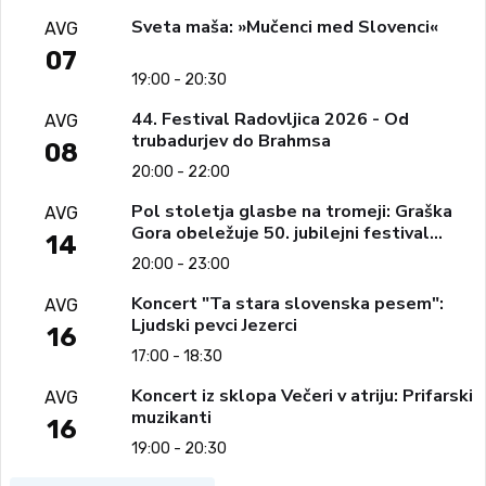
Sveta maša: »Mučenci med Slovenci«
AVG
07
19:00 - 20:30
44. Festival Radovljica 2026 - Od
AVG
trubadurjev do Brahmsa
08
20:00 - 22:00
Pol stoletja glasbe na tromeji: Graška
AVG
Gora obeležuje 50. jubilejni festival
14
narodno-zabavne glasbe
20:00 - 23:00
Koncert "Ta stara slovenska pesem":
AVG
Ljudski pevci Jezerci
16
17:00 - 18:30
Koncert iz sklopa Večeri v atriju: Prifarski
AVG
muzikanti
16
19:00 - 20:30