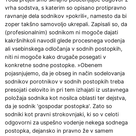
vrha sodstva, s katerim so opisano protipravno
ravnanje dela sodnikov »pokrili«, namesto da bi
zoper takšno samovoljo ukrepali. Zapisali so, da
(profesionalnim) sodnikom ni mogoče dajati
kakršnihkoli navodil glede procesnega vodenja
ali vsebinskega odločanja v sodnih postopkih,
niti ni mogoče kako drugače posegati v
konkretne sodne postopke. »Obenem
pojasnjujemo, da je obseg in način sodelovanja
sodnikov porotnikov v sodnih postopkih treba
presojati celovito in pri tem izhajati iz ustavnega
položaja sodnika kot nosilca oblasti ter dejstva,
da je sodnik 'gospodar postopka'. Zato so
sodniki kot pravni strokovnjaki, ki so v celoti
odgovorni za uspešno vodenje nekega sodnega
postopka, dejansko in pravno že v samem