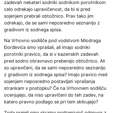
zadevah nekateri sodniki sodnikom porotnikom
celo odrekajo upravičenost, da bi si pred
sojenjem prebrali obtožnico. Prav tako jim
odrekajo, da se sami neposredno seznanijo z
gradivom iz sodnega spisa.
Na Vrhovno sodišče pod vodstvom Miodraga
Đorđevića smo vprašali, ali imajo sodniki
porotniki pravico, da si v kazenskih zadevah
pred sodno obravnavo preberejo obtožnico. Ali
so upravičeni, da se sami neposredno seznanijo
z gradivom iz sodnega spisa? Imajo pravico med
sojenjem neposredno postavljati vprašanja
strankam v postopku? Če na Vrhovnem sodišču
ocenjujejo, da niso upravičeni do teh zadev, na
katero pravno podlago se pri tem sklicujejo?
Toda prejeli smo skrajno podcenjujoč odgovor z