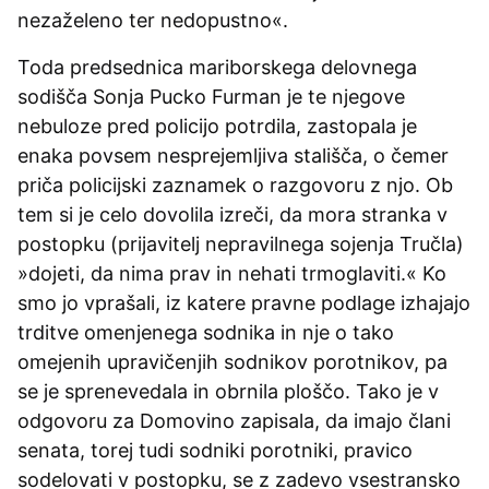
nezaželeno ter nedopustno«.
Toda predsednica mariborskega delovnega
sodišča Sonja Pucko Furman je te njegove
nebuloze pred policijo potrdila, zastopala je
enaka povsem nesprejemljiva stališča, o čemer
priča policijski zaznamek o razgovoru z njo. Ob
tem si je celo dovolila izreči, da mora stranka v
postopku (prijavitelj nepravilnega sojenja Tručla)
»dojeti, da nima prav in nehati trmoglaviti.« Ko
smo jo vprašali, iz katere pravne podlage izhajajo
trditve omenjenega sodnika in nje o tako
omejenih upravičenjih sodnikov porotnikov, pa
se je sprenevedala in obrnila ploščo. Tako je v
odgovoru za Domovino zapisala, da imajo člani
senata, torej tudi sodniki porotniki, pravico
sodelovati v postopku, se z zadevo vsestransko