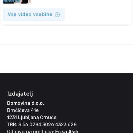
Vse video vsebine
Izdajatelj
Domovina d.o.o.
Brnčičeva 41e
1231 Ljubljana Črnuče
TRR: SI56 0284 3026 4323 628
Odgovorna urednica:
Erika Ašič