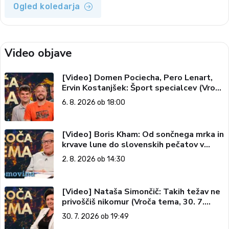
Ogled koledarja
Video objave
[Video] Domen Pociecha, Pero Lenart,
Ervin Kostanjšek: Šport specialcev (Vroča
tema, 6. 8. 2026)
6. 8. 2026 ob 18:00
[Video] Boris Kham: Od sončnega mrka in
krvave lune do slovenskih pečatov v
vesolju (Vroča tema, 2. 8. 2026)
2. 8. 2026 ob 14:30
[Video] Nataša Simončič: Takih težav ne
privoščiš nikomur (Vroča tema, 30. 7.
2026)
30. 7. 2026 ob 19:49