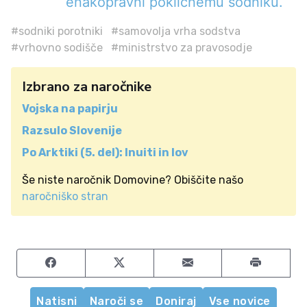
enakopravni poklicnemu sodniku.
#sodniki porotniki
#samovolja vrha sodstva
#vrhovno sodišče
#ministrstvo za pravosodje
Izbrano za naročnike
Vojska na papirju
Razsulo Slovenije
Po Arktiki (5. del): Inuiti in lov
Še niste naročnik Domovine? Obiščite našo
naročniško stran
Share on Facebook
Share on Twitter
Share by email
Natisni
Naroči se
Doniraj
Vse novice