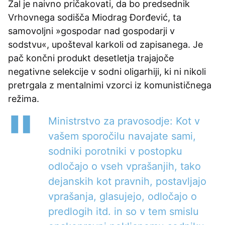
Žal je naivno pričakovati, da bo predsednik
Vrhovnega sodišča Miodrag Đorđević, ta
samovoljni »gospodar nad gospodarji v
sodstvu«, upošteval karkoli od zapisanega. Je
pač končni produkt desetletja trajajoče
negativne selekcije v sodni oligarhiji, ki ni nikoli
pretrgala z mentalnimi vzorci iz komunističnega
režima.
Ministrstvo za pravosodje: Kot v
vašem sporočilu navajate sami,
sodniki porotniki v postopku
odločajo o vseh vprašanjih, tako
dejanskih kot pravnih, postavljajo
vprašanja, glasujejo, odločajo o
predlogih itd. in so v tem smislu