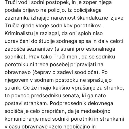
Tručl vodil sodni postopek, in je zoper njega
podala prijavo na policijo. Iz policijskega
zaznamka izhajajo naravnost škandalozne izjave
Tručla glede vloge sodnikov porotnikov.
Kriminalistu je razlagal, da oni sploh niso
upravičeni do študije sodnega spisa in da v celoti
zadošča seznanitev (s strani profesionalnega
sodnika). Prav tako Tručl meni, da se sodniku
porotniku ni treba posebej pripravljati na
obravnavo (čeprav o zadevi soodloča). Po
njegovem v sodnem postopku ne sprašujejo
strank. Če že imajo kakšno vprašanje za stranko,
to povedo predsedniku senata, ki ga nato
postavi strankam. Podpredsednik delovnega
sodišča je celo prepričan, da je medsebojno
komuniciranje med sodniki porotniki in strankami
v času obravnave »zelo neobičajno in