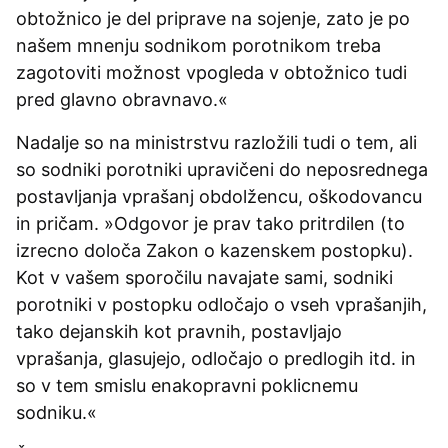
obtožnico je del priprave na sojenje, zato je po
našem mnenju sodnikom porotnikom treba
zagotoviti možnost vpogleda v obtožnico tudi
pred glavno obravnavo.«
Nadalje so na ministrstvu razložili tudi o tem, ali
so sodniki porotniki upravičeni do neposrednega
postavljanja vprašanj obdolžencu, oškodovancu
in pričam. »Odgovor je prav tako pritrdilen (to
izrecno določa Zakon o kazenskem postopku).
Kot v vašem sporočilu navajate sami, sodniki
porotniki v postopku odločajo o vseh vprašanjih,
tako dejanskih kot pravnih, postavljajo
vprašanja, glasujejo, odločajo o predlogih itd. in
so v tem smislu enakopravni poklicnemu
sodniku.«