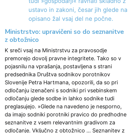
tudi »gospodarji« ravnati skladno z
ustavo in zakoni, česar jih glede na
opisano žal vsaj del ne počne.
Ministrstvo: upravičeni so do seznanitve
z obtožnico
K sreči vsaj na Ministrstvu za pravosodje
premorejo dovolj pravne integritete. Tako so v
pojasnilu na vprašanja, postavljena s strani
predsednika Društva sodnikov porotnikov
Slovenije Petra Hartmana, opozorili, da so pri
odločanju izenačeni s sodniki pri vsebinskem
odločanju glede sodbe in lahko sodnike tudi
preglasujejo. »Glede na navedeno je nesporno,
da imajo sodniki porotniki pravico do predhodne
seznanitve z vsem relevantnim gradivom za
odločanje. Vključno z obtožnico … Seznanitev z