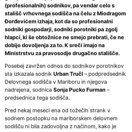
(profesionalnih) sodnikov, pa vendar celo s
stališč vrhovnega sodišča na čelu z Miodragom
Đorđevićem izhaja, kot da so profesionalni
sodniki gospodarji, sodniki porotniki pa zgolj
hlapci, ki še obtožnice ne smejo prebrati, če ne
dobijo dovoljenja za to. K sreči imajo na
Ministrstvu za pravosodje drugačno stališče.
Posebej zavržen odnos do sodnikov porotnikov
sta izkazala sodnik
Urban Tručl
– podpredsednik
Delovnega sodišča v Mariboru in njegova
nadrejena, sodnica
Sonja Pucko Furman
–
predsednica tega sodišča.
Pred nekaj meseci ena od tožečih strank v
sodnem postopku na mariborskem delovnem
sodišču ni bila zadovoljna z načinom, kako je