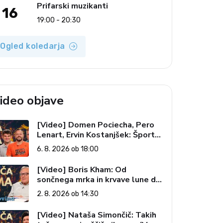
Prifarski muzikanti
16
19:00 - 20:30
Ogled koledarja
ideo objave
[Video] Domen Pociecha, Pero
Lenart, Ervin Kostanjšek: Šport
specialcev (Vroča tema, 6. 8.
6. 8. 2026 ob 18:00
2026)
[Video] Boris Kham: Od
sončnega mrka in krvave lune do
slovenskih pečatov v vesolju
2. 8. 2026 ob 14:30
(Vroča tema, 2. 8. 2026)
[Video] Nataša Simončič: Takih