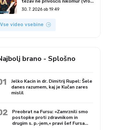
težav ne privoščiš nikomur (Vroča
tema, 30. 7. 2026)
30. 7. 2026 ob 19:49
Vse video vsebine
Najbolj brano - Splošno
01
Jelko Kacin in dr. Dimitrij Rupel: Šele
danes razumem, kaj je Kučan zares
mislil
02
Preobrat na Fursu: »Zamrznili smo
postopke proti zdravnikom in
drugim s. p.-jem,« pravi šef Fursa
Janko Preac