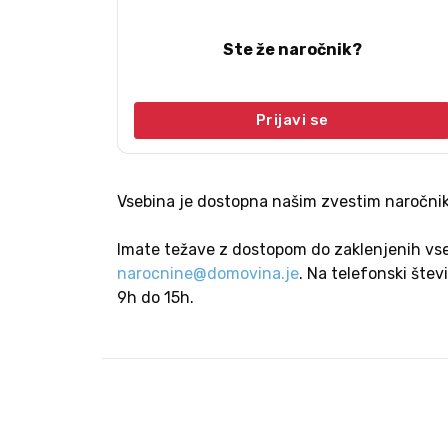
Ste že naročnik?
Prijavi se
Vsebina je dostopna našim zvestim naročnik
Imate težave z dostopom do zaklenjenih vse
narocnine@domovina.je
. Na telefonski štev
9h do 15h.