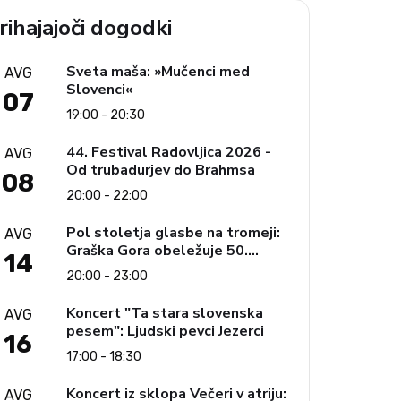
rihajajoči dogodki
Sveta maša: »Mučenci med
AVG
Slovenci«
07
19:00 - 20:30
44. Festival Radovljica 2026 -
AVG
Od trubadurjev do Brahmsa
08
20:00 - 22:00
Pol stoletja glasbe na tromeji:
AVG
Graška Gora obeležuje 50.
14
jubilejni festival narodno-
20:00 - 23:00
zabavne glasbe
Koncert "Ta stara slovenska
AVG
pesem": Ljudski pevci Jezerci
16
17:00 - 18:30
Koncert iz sklopa Večeri v atriju:
AVG