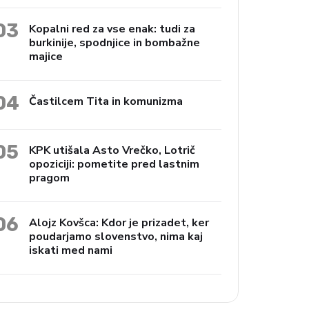
03
Kopalni red za vse enak: tudi za
burkinije, spodnjice in bombažne
majice
04
Častilcem Tita in komunizma
05
KPK utišala Asto Vrečko, Lotrič
opoziciji: pometite pred lastnim
pragom
06
Alojz Kovšca: Kdor je prizadet, ker
poudarjamo slovenstvo, nima kaj
iskati med nami