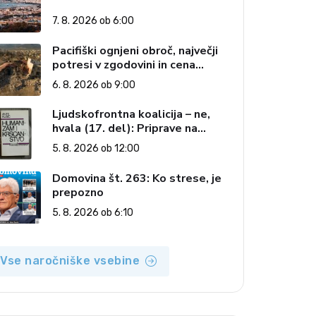
7. 8. 2026 ob 6:00
Pacifiški ognjeni obroč, največji
potresi v zgodovini in cena
pozabe
6. 8. 2026 ob 9:00
Ljudskofrontna koalicija – ne,
hvala (17. del): Priprave na
sestop z oblasti – dvorska
5. 8. 2026 ob 12:00
opozicija 6: Gramsci na delu:
Revija 2000 in revolucionarna
Domovina št. 263: Ko strese, je
izvotlitev krščanstva
prepozno
5. 8. 2026 ob 6:10
Vse naročniške vsebine