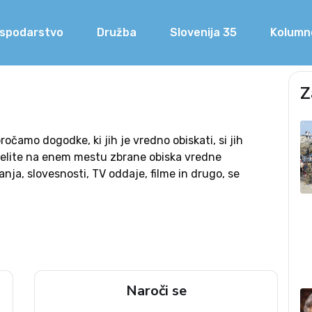
spodarstvo
Družba
Slovenija 35
Kolumn
Z
očamo dogodke, ki jih je vredno obiskati, si jih
Če želite na enem mestu zbrane obiska vredne
nja, slovesnosti, TV oddaje, filme in drugo, se
Naroči se