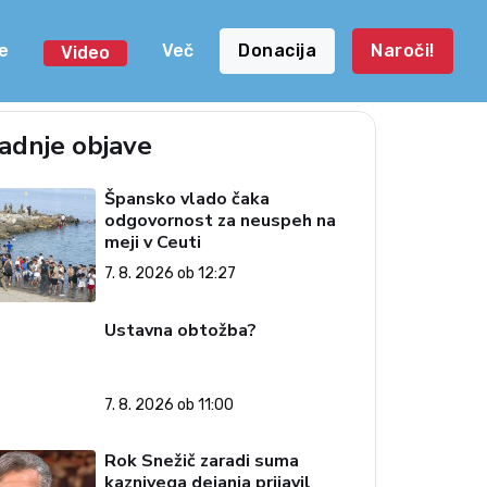
e
Več
Donacija
Naroči!
Video
adnje objave
Špansko vlado čaka
odgovornost za neuspeh na
meji v Ceuti
7. 8. 2026 ob 12:27
Ustavna obtožba?
7. 8. 2026 ob 11:00
Rok Snežič zaradi suma
kaznivega dejanja prijavil