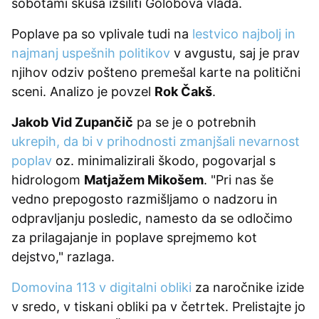
sobotami skuša izsiliti Golobova vlada.
Poplave pa so vplivale tudi na
lestvico najbolj in
najmanj uspešnih politikov
v avgustu, saj je prav
njihov odziv pošteno premešal karte na politični
sceni. Analizo je povzel
Rok Čakš
.
Jakob Vid Zupančič
pa se je o potrebnih
ukrepih, da bi v prihodnosti zmanjšali nevarnost
poplav
oz. minimalizirali škodo, pogovarjal s
hidrologom
Matjažem Mikošem
. "Pri nas še
vedno prepogosto razmišljamo o nadzoru in
odpravljanju posledic, namesto da se odločimo
za prilagajanje in poplave sprejmemo kot
dejstvo," razlaga.
Domovina 113 v digitalni obliki
za naročnike izide
v sredo, v tiskani obliki pa v četrtek. Prelistajte jo