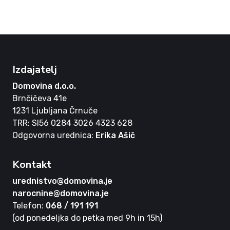
Izdajatelj
Domovina d.o.o.
Brnčičeva 41e
1231 Ljubljana Črnuče
TRR: SI56 0284 3026 4323 628
Odgovorna urednica:
Erika Ašič
Kontakt
urednistvo@domovina.je
narocnine@domovina.je
Telefon:
068 / 191 191
(od ponedeljka do petka med 9h in 15h)