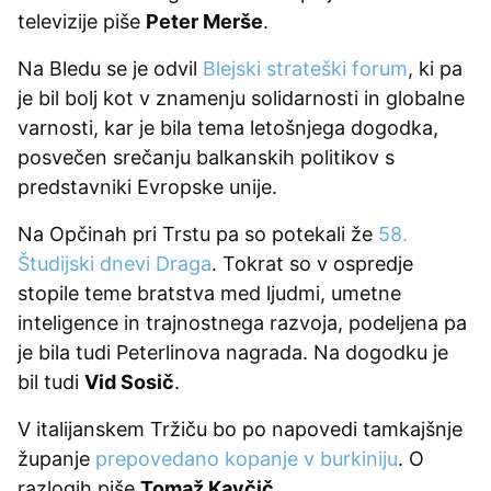
televizije piše
Peter Merše
.
Na Bledu se je odvil
Blejski strateški forum
, ki pa
je bil bolj kot v znamenju solidarnosti in globalne
varnosti, kar je bila tema letošnjega dogodka,
posvečen srečanju balkanskih politikov s
predstavniki Evropske unije.
Na Opčinah pri Trstu pa so potekali že
58.
Študijski dnevi Draga
. Tokrat so v ospredje
stopile teme bratstva med ljudmi, umetne
inteligence in trajnostnega razvoja, podeljena pa
je bila tudi Peterlinova nagrada. Na dogodku je
bil tudi
Vid Sosič
.
V italijanskem Tržiču bo po napovedi tamkajšnje
županje
prepovedano kopanje v burkiniju
. O
razlogih piše
Tomaž Kavčič
.