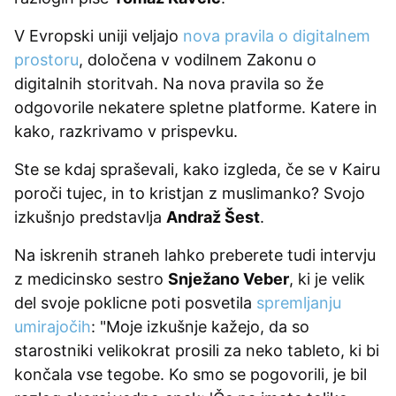
V Evropski uniji veljajo
nova pravila o digitalnem
prostoru
, določena v vodilnem Zakonu o
digitalnih storitvah. Na nova pravila so že
odgovorile nekatere spletne platforme. Katere in
kako, razkrivamo v prispevku.
Ste se kdaj spraševali, kako izgleda, če se v Kairu
poroči tujec, in to kristjan z muslimanko? Svojo
izkušnjo predstavlja
Andraž Šest
.
Na iskrenih straneh lahko preberete tudi intervju
z medicinsko sestro
Snježano Veber
, ki je velik
del svoje poklicne poti posvetila
spremljanju
umirajočih
: "Moje izkušnje kažejo, da so
starostniki velikokrat prosili za neko tableto, ki bi
končala vse tegobe. Ko smo se pogovorili, je bil