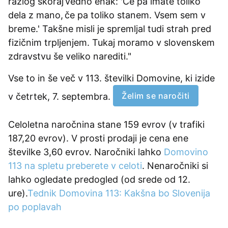
razlog skoraj vedno enak: 'Če pa imate toliko
dela z mano, če pa toliko stanem. Vsem sem v
breme.' Takšne misli je spremljal tudi strah pred
fizičnim trpljenjem. Tukaj moramo v slovenskem
zdravstvu še veliko narediti."
Vse to in še več v 113. številki Domovine, ki izide
Želim se naročiti
v četrtek, 7. septembra.
Celoletna naročnina stane 159 evrov (v trafiki
187,20 evrov). V prosti prodaji je cena ene
številke 3,60 evrov. Naročniki lahko
Domovino
113 na spletu preberete v celoti
. Nenaročniki si
lahko ogledate predogled (od srede od 12.
ure).
Tednik Domovina 113: Kakšna bo Slovenija
po poplavah