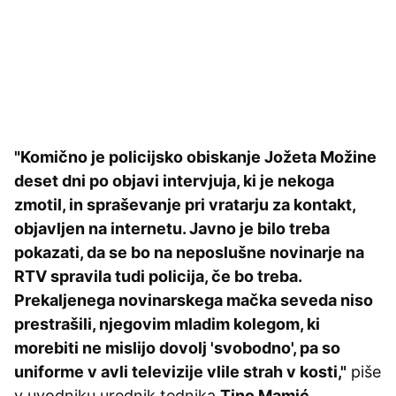
"Komično je policijsko obiskanje Jožeta Možine
deset dni po objavi intervjuja, ki je nekoga
zmotil, in spraševanje pri vratarju za kontakt,
objavljen na internetu. Javno je bilo treba
pokazati, da se bo na neposlušne novinarje na
RTV spravila tudi policija, če bo treba.
Prekaljenega novinarskega mačka seveda niso
prestrašili, njegovim mladim kolegom, ki
morebiti ne mislijo dovolj 'svobodno', pa so
uniforme v avli televizije vlile strah v kosti,"
piše
v uvodniku urednik tednika
Tino Mamić
.