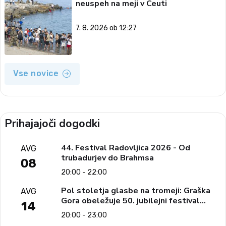
neuspeh na meji v Ceuti
7. 8. 2026 ob 12:27
Vse novice
Prihajajoči dogodki
44. Festival Radovljica 2026 - Od
AVG
trubadurjev do Brahmsa
08
20:00 - 22:00
Pol stoletja glasbe na tromeji: Graška
AVG
Gora obeležuje 50. jubilejni festival
14
narodno-zabavne glasbe
20:00 - 23:00