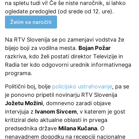
na spletu tudi vi! Če še niste naročnik, si lahko
ogledate predogled (od srede od 12. ure).
Želim se naročiti
Na RTV Slovenija se po zamenjavi vodstva že
bijejo boji za vodilna mesta.
Bojan Požar
razkriva, kdo želi postati direktor Televizije in
Radia ter kdo odgovorni urednik informativnega
programa.
Politični boj, bolje
policijsk
o ustrahovanje
, pa se
je ponovno pripetil novinarju RTV Slovenija
Jožetu Možini
, domnevno zaradi objave
intervjuja z
Ivanom Sivcem
, v katerem je gost
kritiziral delo aktualne oblasti in prvega
predsednika države
Milana Kučana
. O
nenavadnem dogodku na recepciji nacionalne