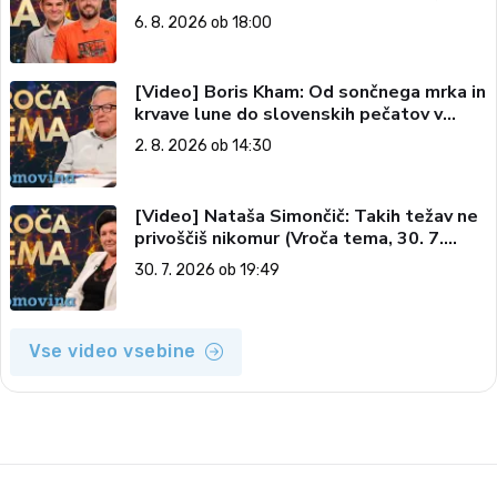
tema, 6. 8. 2026)
6. 8. 2026 ob 18:00
[Video] Boris Kham: Od sončnega mrka in
krvave lune do slovenskih pečatov v
vesolju (Vroča tema, 2. 8. 2026)
2. 8. 2026 ob 14:30
[Video] Nataša Simončič: Takih težav ne
privoščiš nikomur (Vroča tema, 30. 7.
2026)
30. 7. 2026 ob 19:49
Vse video vsebine