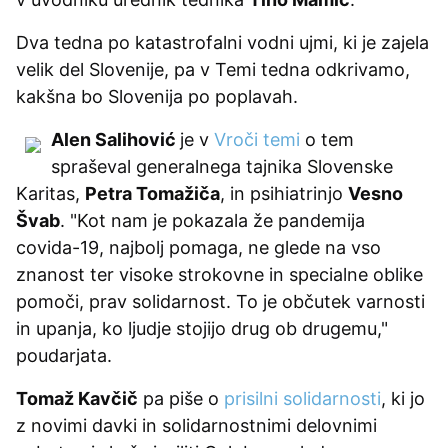
Dva tedna po katastrofalni vodni ujmi, ki je zajela
velik del Slovenije, pa v Temi tedna odkrivamo,
kakšna bo Slovenija po poplavah.
Alen Salihović
je v
Vroči temi
o tem
spraševal generalnega tajnika Slovenske
Karitas,
Petra Tomažiča
, in psihiatrinjo
Vesno
Švab
. "Kot nam je pokazala že pandemija
covida-19, najbolj pomaga, ne glede na vso
znanost ter visoke strokovne in specialne oblike
pomoči, prav solidarnost. To je občutek varnosti
in upanja, ko ljudje stojijo drug ob drugemu,"
poudarjata.
Tomaž Kavčič
pa piše o
prisilni solidarnosti
, ki jo
z novimi davki in solidarnostnimi delovnimi