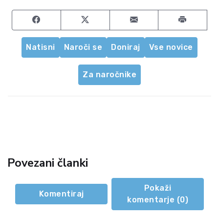
Share on Facebook
Share on Twitter
Share by email
Natisni
Naroči se
Doniraj
Vse novice
Za naročnike
Povezani članki
Pokaži
Komentiraj
komentarje (
0
)