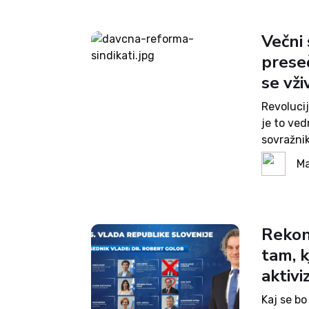
Večni 
preseč
se vž
Revolucij
je to ved
sovražni
konferen
Ma
večnega Š
drugokate
Rekons
tam, k
aktiv
Kaj se bo