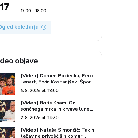
17
17:00 - 18:00
Ogled koledarja
ideo objave
[Video] Domen Pociecha, Pero
Lenart, Ervin Kostanjšek: Šport
specialcev (Vroča tema, 6. 8.
6. 8. 2026 ob 18:00
2026)
[Video] Boris Kham: Od
sončnega mrka in krvave lune
do slovenskih pečatov v vesolju
2. 8. 2026 ob 14:30
(Vroča tema, 2. 8. 2026)
[Video] Nataša Simončič: Takih
težav ne privoščiš nikomur