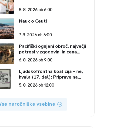
8. 8. 2026 ob 6:00
Nauk o Ceuti
7. 8. 2026 ob 6:00
Pacifiški ognjeni obroč, največji
potresi v zgodovini in cena
pozabe
6. 8. 2026 ob 9:00
Ljudskofrontna koalicija – ne,
hvala (17. del): Priprave na
sestop z oblasti – dvorska
5. 8. 2026 ob 12:00
opozicija 6: Gramsci na delu:
Revija 2000 in revolucionarna
izvotlitev krščanstva
Vse naročniške vsebine