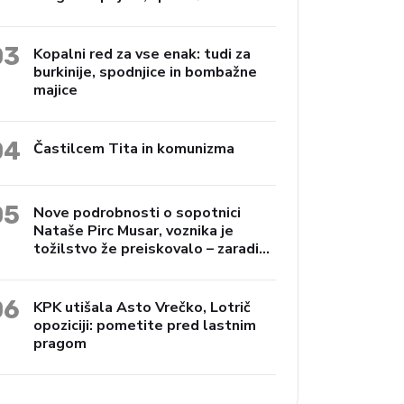
Janko Preac
03
Kopalni red za vse enak: tudi za
burkinije, spodnjice in bombažne
majice
04
Častilcem Tita in komunizma
05
Nove podrobnosti o sopotnici
Nataše Pirc Musar, voznika je
tožilstvo že preiskovalo – zaradi
trgovine z drogami
06
KPK utišala Asto Vrečko, Lotrič
opoziciji: pometite pred lastnim
pragom