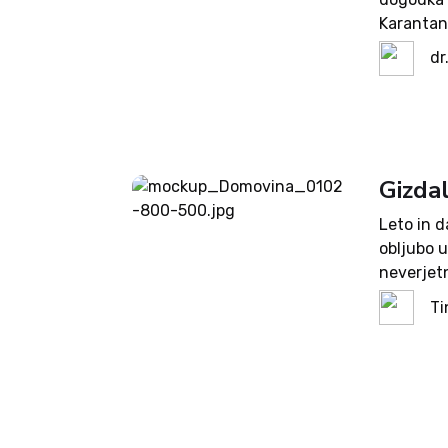
Karantani
plemstva
dr
večstole
Gizdal
Leto in d
obljubo u
neverjet
išče luk
Ti
kakodukta