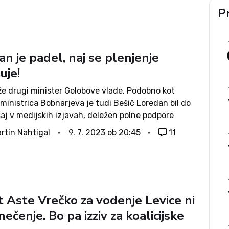
Pr
n je padel, naj se plenjenje
uje!
že drugi minister Golobove vlade. Podobno kot
ministrica Bobnarjeva je tudi Bešič Loredan bil do
aj v medijskih izjavah, deležen polne podpore
a Goloba. Morda pa je ravno to vedno znova razlog
rtin Nahtigal
9. 7. 2023 ob 20:45
11
asen odhod. Namreč...
t Aste Vrečko za vodenje Levice ni
ečenje. Bo pa izziv za koalicijske