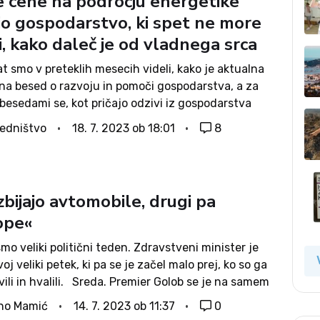
e cene na področju energetike
jo gospodarstvo, ki spet ne more
i, kako daleč je od vladnega srca
t smo v preteklih mesecih videli, kako je aktualna
lna besed o razvoju in pomoči gospodarstva, a za
besedami se, kot pričajo odzivi iz gospodarstva
večkrat skriva povsem nasprotno. To kažeta tudi
edništvo
18. 7. 2023 ob 18:01
8
a, ki se...
zbijajo avtomobile, drugi pa
ope«
smo veliki politični teden. Zdravstveni minister je
voj veliki petek, ki pa se je začel malo prej, ko so ga
avili in hvalili. Sreda. Premier Golob se je na samem
 ministrom Bešičem Loredanom in...
no Mamić
14. 7. 2023 ob 11:37
0