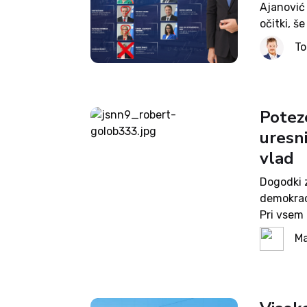
Ajanović 
očitki, š
ministrsk
To
Potez
uresn
vlad
Dogodki 
demokrac
Pri vsem 
ki bi ime
Ma
preprosto