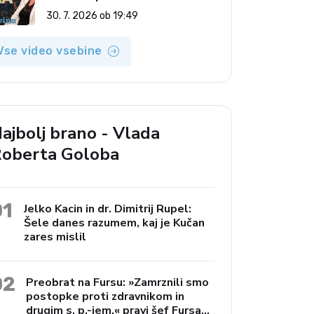
(Vroča tema, 30. 7. 2026)
30. 7. 2026 ob 19:49
Vse video vsebine
ajbolj brano - Vlada
oberta Goloba
01
Jelko Kacin in dr. Dimitrij Rupel:
Šele danes razumem, kaj je Kučan
zares mislil
02
Preobrat na Fursu: »Zamrznili smo
postopke proti zdravnikom in
drugim s. p.-jem,« pravi šef Fursa