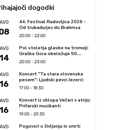
ihajajoči dogodki
44. Festival Radovljica 2026 -
AVG
Od trubadurjev do Brahmsa
08
20:00 - 22:00
Pol stoletja glasbe na tromeji:
AVG
Graška Gora obeležuje 50.
14
jubilejni festival narodno-
20:00 - 23:00
zabavne glasbe
Koncert "Ta stara slovenska
AVG
pesem": Ljudski pevci Jezerci
16
17:00 - 18:30
Koncert iz sklopa Večeri v atriju:
AVG
Prifarski muzikanti
16
19:00 - 20:30
Pogovori o življenju in smrti
AVG