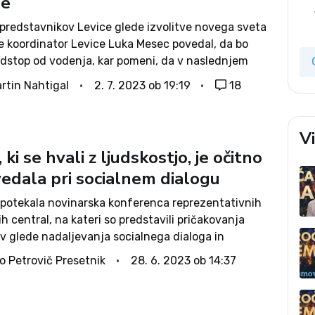
se
 predstavnikov Levice glede izvolitve novega sveta
je koordinator Levice Luka Mesec povedal, da bo
odstop od vodenja, kar pomeni, da v naslednjem
e bo več njen koordinator. Levo krilo Levice z
rtin Nahtigal
2. 7. 2023 ob 19:19
18
išem na čelu​,...
V
 ki se hvali z ljudskostjo, je očitno
edala pri socialnem dialogu
 potekala novinarska konferenca reprezentativnih
ih central, na kateri so predstavili pričakovanja
v glede nadaljevanja socialnega dialoga in
jnih predlogov ob prekinjenem delu Ekonomsko-
o Petrovič Presetnik
28. 6. 2023 ob 14:37
ga sveta. Seja Ekonomsko-socialnega sveta (ESS)
rejšnji petek namreč po sporočilu delodajalcev, da