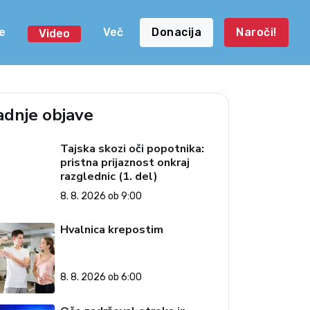
e
Več
Donacija
Naroči!
Video
adnje objave
Tajska skozi oči popotnika:
pristna prijaznost onkraj
razglednic (1. del)
8. 8. 2026 ob 9:00
Hvalnica krepostim
8. 8. 2026 ob 6:00