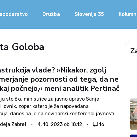
spodarstvo
Družba
Slovenija 35
Kolumn
ta Goloba
Z
trukcija vlade? »Nikakor, zgolj
merjanje pozornosti od tega, da ne
kaj počnejo,« meni analitik Pertinač
ju stolčka ministrice za javno upravo Sanje
 Hovnik, zoper katero je že napovedana
cija, danes pa je na novinarski konferenci javnosti
vala podrobnosti dragega potovanja v New York in
deja Zabret
4. 10. 2023 ob 18:12
16
g v javni razpis, so včeraj v javnosti...