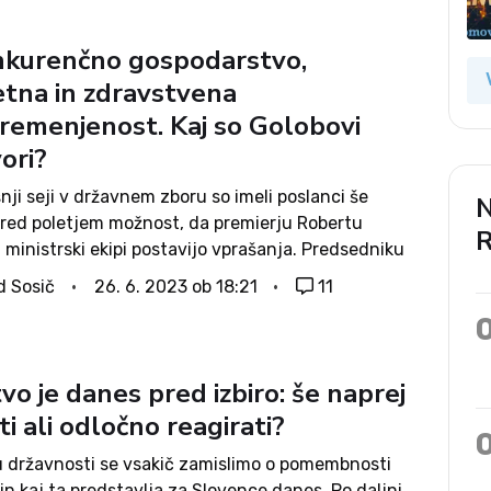
kurenčno gospodarstvo,
tna in zdravstvena
remenjenost. Kaj so Golobovi
ori?
ji seji v državnem zboru so imeli poslanci še
N
pred poletjem možnost, da premierju Robertu
R
 ministrski ekipi postavijo vprašanja. Predsedniku
bila namenjena štiri. Poslance NSi je zanimalo,
d Sosič
26. 6. 2023 ob 18:21
11
ačrte ima vlada za povečanje padajoče...
vo je danes pred izbiro: še naprej
i ali odločno reagirati?
 državnosti se vsakič zamislimo o pomembnosti
n kaj ta predstavlja za Slovence danes. Po daljni