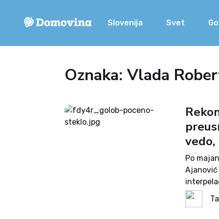
Slovenija
Svet
Go
Oznaka: Vlada Rober
Rekons
preus
vedo, 
Po majan
Ajanović
interpela
pojasnje
Ta
njen pose