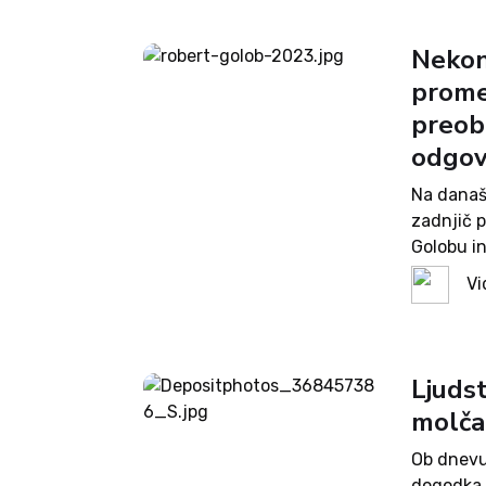
Nekon
prome
preob
odgov
Na današn
zadnjič 
Golobu in
vlade so 
Vi
kakšne n
Ljudst
molčat
Ob dnevu
dogodka i