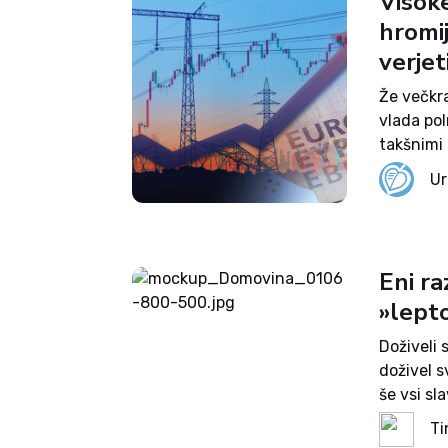
Visok
hromi
verjet
Že večkra
vlada po
takšnimi 
samega, 
Ur
dva primer
Eni ra
»lept
Doživeli 
doživel s
še vsi sl
srečal z
Ti