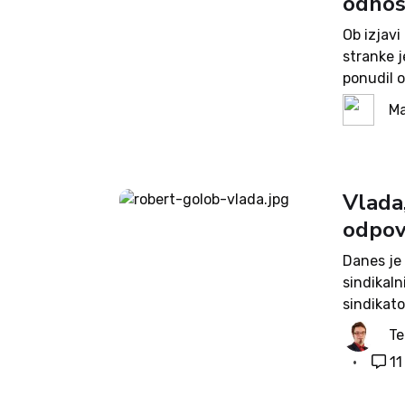
odno
Ob izjavi
stranke 
ponudil 
mandatu n
Ma
Miho Kord
Vlada,
odpov
Danes je
sindikaln
sindikato
zakonoda
Te
socialne
11
je bila p
se...