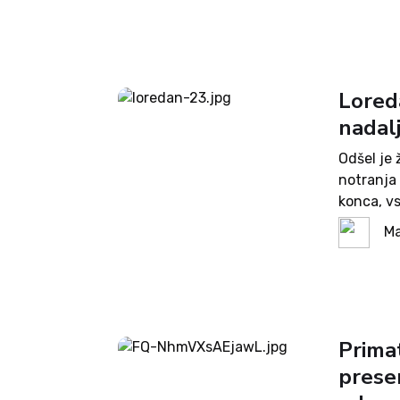
Loreda
nadalj
Odšel je 
notranja 
konca, vs
premierj
Ma
za predč
Prima
presen