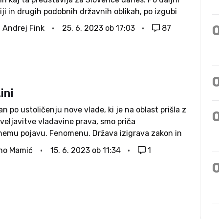
ji in drugih podobnih državnih oblikah, po izgubi
, po daljnem obredu ustoličenja koroških vojvod, po
. Andrej Fink
25. 6. 2023 ob 17:03
87
tnem pripadanju tujim kraljevinam in cesarstvom...
ini
an po ustoličenju nove vlade, ki je na oblast prišla z
veljavitve vladavine prava, smo priča
nemu pojavu. Fenomenu. Država izigrava zakon in
nje v zakonu. Tako v primeru Jankovićevega
no Mamić
15. 6. 2023 ob 11:34
1
 kot pri načrtih za 56...