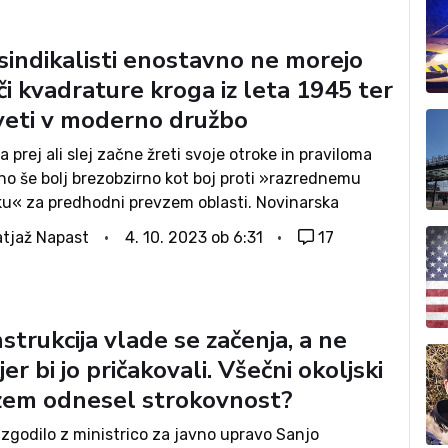
sindikalisti enostavno ne morejo
i kvadrature kroga iz leta 1945 ter
iveti v moderno družbo
a prej ali slej začne žreti svoje otroke in praviloma
no še bolj brezobzirno kot boj proti »razrednemu
ku« za predhodni prevzem oblasti. Novinarska
ca reprezentativnih sindikatov alias monolog
tjaž Napast
4. 10. 2023 ob 6:31
17
truklja, Jerkičeve, Počivalška in še nekaterih
gornikov je...
trukcija vlade se začenja, a ne
jer bi jo pričakovali. Všečni okoljski
izem odnesel strokovnost?
 zgodilo z ministrico za javno upravo Sanjo