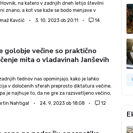
Hovnik, na katero v zadnjih dneh letijo številni
e ni znano, a kot vse kaže se bodo menjave v
i ekipi zgodile še pred njo. Po pisanju nekaterih...
maž Kavčič
3. 10. 2023 ob 20:11
14
e golobje večine so praktično
ičenje mita o vladavinah Janševih
zadnjih tednov nas opominjajo, kako je lahko
ija v določenih sferah preprosto diktatura večine.
pa je najhuje to, da ne gre za razsvetljeno večino,
la v mislih dobro naroda in vseh njenih delov. Gre
rtin Nahtigal
24. 9. 2023 ob 18:08
12
...
E